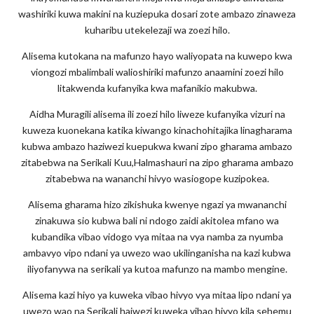
washiriki kuwa makini na kuziepuka dosari zote ambazo zinaweza
kuharibu utekelezaji wa zoezi hilo.
Alisema kutokana na mafunzo hayo waliyopata na kuwepo kwa
viongozi mbalimbali walioshiriki mafunzo anaamini zoezi hilo
litakwenda kufanyika kwa mafanikio makubwa.
Aidha Muragili alisema ili zoezi hilo liweze kufanyika vizuri na
kuweza kuonekana katika kiwango kinachohitajika linagharama
kubwa ambazo haziwezi kuepukwa kwani zipo gharama ambazo
zitabebwa na Serikali Kuu,Halmashauri na zipo gharama ambazo
zitabebwa na wananchi hivyo wasiogope kuzipokea.
Alisema gharama hizo zikishuka kwenye ngazi ya mwananchi
zinakuwa sio kubwa bali ni ndogo zaidi akitolea mfano wa
kubandika vibao vidogo vya mitaa na vya namba za nyumba
ambavyo vipo ndani ya uwezo wao ukilinganisha na kazi kubwa
iliyofanywa na serikali ya kutoa mafunzo na mambo mengine.
Alisema kazi hiyo ya kuweka vibao hivyo vya mitaa lipo ndani ya
uwezo wao na Serikali haiwezi kuweka vibao hivyo kila sehemu