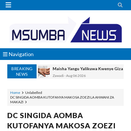


Navigation
BREAKING
Maisha Yangu Yalikuwa Kwenye Giza Niki
NEWS
Zawadi
-
Aug 06 2026
MWANRI APOKELEWA MAKAO MAKUU
OSCAR ASSENGA
-
Aug 06 2026
Home
Unlabelled
DC SINGIDA AOMBA KUTOFANYA MAKOSA ZOEZI LA ANWANI ZA
Umaskini Na Madeni Yalitishia Kuangami
MAKAZI
Zawadi
-
Aug 06 2026
Nilitafuta Mtoto Kwa Zaidi Ya Miaka Sa
DC SINGIDA AOMBA
Zawadi
-
Aug 06 2026
KUTOFANYA MAKOSA ZOEZI
NAIBU WAZIRI CHANDE ARIDHISHWA