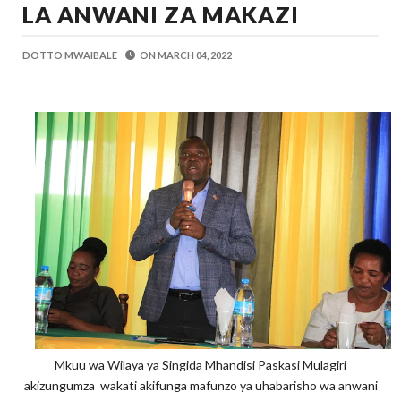
LA ANWANI ZA MAKAZI
OSCAR ASSENGA
-
Aug 06 2026
TBS YATOA ELIMU YA UBORA WA BID
OSCAR ASSENGA
-
Aug 06 2026
DOTTO MWAIBALE
ON
MARCH 04, 2022
WAZIRI AWESO AAGIZA MILIONI 508 Z
MSUMBA
-
Aug 06 2026
WMA YAWAFUNDISHA WATOTO VIPIMO:
MSUMBA
-
Aug 06 2026
TBS YAWAHIMIZA WAJASIRIAMALI K
OSCAR ASSENGA
-
Aug 06 2026
NAIBU KATIBU MKUU UJENZI ARIDHI
OSCAR ASSENGA
-
Aug 06 2026
Mkuu wa Wilaya ya Singida Mhandisi Paskasi Mulagiri
akizungumza wakati akifunga mafunzo ya uhabarisho wa anwani