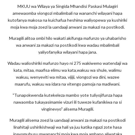
MKUU wa Wilaya ya Singida Mhandisi Paskasi Mulagiri
amewaomba viongozi mbalimbali na wananchi wilayani hapa
kutofanya makosa na kuichafua heshima waliyopewa ya kushiriki
moja kwa moja zoezi la uandaaji anwani za makazi na postikodi.
Muragili alitoa ombi hilo wakati akifunga mafunzo ya uhabarisho
wa anwani za makazi na postikodi kwa wadau mbalimbali
yaliyofanyika wilayani hapa jana.
Wadau walioshiriki mafunzo hayo ni 275 wakiwemo watendaji wa
kata, mitaa, maafisa elimu wa kata,wakuu wa shule, walimu
wakuu, wenyeviti wa mitaa, vijiji, viongozi wa dini, wazee
maarufu, wakuu wa idara na vitengo pamoja na madiwani.
"Tunapokwenda kutekeleza mambo yote tuliyojifunza hapa
nawaomba tukayasimamie vizuri ili tuweze kufanikiwa na si
vinginevyo" alisema Muragili.
Muragili alisema zoezi la uandaaji anwani za makazi na postikodi
linahitaji ushirikishwaji wa hali ya juu katika ngazi zote hasa
inayomuhusu mwananchi moja kwa moja ambapo aliwataka