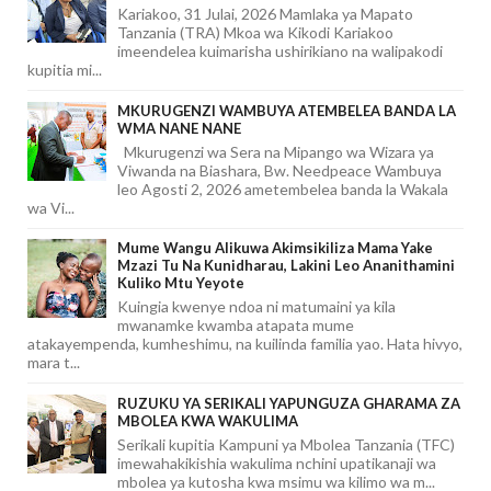
Kariakoo, 31 Julai, 2026 Mamlaka ya Mapato
Tanzania (TRA) Mkoa wa Kikodi Kariakoo
imeendelea kuimarisha ushirikiano na walipakodi
kupitia mi...
MKURUGENZI WAMBUYA ATEMBELEA BANDA LA
WMA NANE NANE
Mkurugenzi wa Sera na Mipango wa Wizara ya
Viwanda na Biashara, Bw. Needpeace Wambuya
leo Agosti 2, 2026 ametembelea banda la Wakala
wa Vi...
Mume Wangu Alikuwa Akimsikiliza Mama Yake
Mzazi Tu Na Kunidharau, Lakini Leo Ananithamini
Kuliko Mtu Yeyote
Kuingia kwenye ndoa ni matumaini ya kila
mwanamke kwamba atapata mume
atakayempenda, kumheshimu, na kuilinda familia yao. Hata hivyo,
mara t...
RUZUKU YA SERIKALI YAPUNGUZA GHARAMA ZA
MBOLEA KWA WAKULIMA
Serikali kupitia Kampuni ya Mbolea Tanzania (TFC)
imewahakikishia wakulima nchini upatikanaji wa
mbolea ya kutosha kwa msimu wa kilimo wa m...