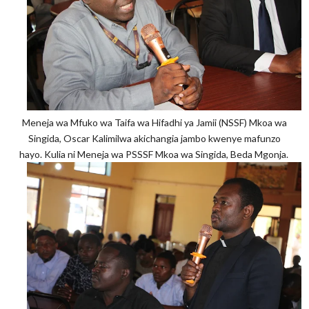
Meneja wa Mfuko wa Taifa wa Hifadhi ya Jamii (NSSF) Mkoa wa
Singida, Oscar Kalimilwa akichangia jambo kwenye mafunzo
hayo. Kulia ni Meneja wa PSSSF Mkoa wa Singida, Beda Mgonja.