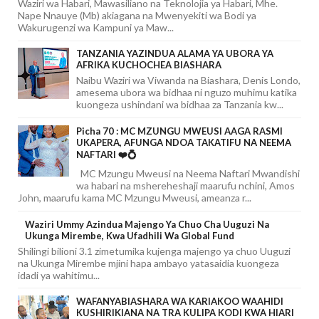
Waziri wa Habari, Mawasiliano na Teknolojia ya Habari, Mhe.
Nape Nnauye (Mb) akiagana na Mwenyekiti wa Bodi ya
Wakurugenzi wa Kampuni ya Maw...
TANZANIA YAZINDUA ALAMA YA UBORA YA
AFRIKA KUCHOCHEA BIASHARA
Naibu Waziri wa Viwanda na Biashara, Denis Londo,
amesema ubora wa bidhaa ni nguzo muhimu katika
kuongeza ushindani wa bidhaa za Tanzania kw...
Picha 70 : MC MZUNGU MWEUSI AAGA RASMI
UKAPERA, AFUNGA NDOA TAKATIFU NA NEEMA
NAFTARI ❤️💍
MC Mzungu Mweusi na Neema Naftari Mwandishi
wa habari na mshereheshaji maarufu nchini, Amos
John, maarufu kama MC Mzungu Mweusi, ameanza r...
Waziri Ummy Azindua Majengo Ya Chuo Cha Uuguzi Na
Ukunga Mirembe, Kwa Ufadhili Wa Global Fund
Shilingi bilioni 3.1 zimetumika kujenga majengo ya chuo Uuguzi
na Ukunga Mirembe mjini hapa ambayo yatasaidia kuongeza
idadi ya wahitimu...
WAFANYABIASHARA WA KARIAKOO WAAHIDI
KUSHIRIKIANA NA TRA KULIPA KODI KWA HIARI