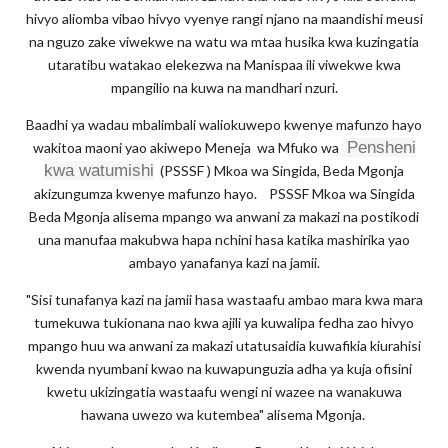
hivyo aliomba vibao hivyo vyenye rangi njano na maandishi meusi
na nguzo zake viwekwe na watu wa mtaa husika kwa kuzingatia
utaratibu watakao elekezwa na Manispaa ili viwekwe kwa
mpangilio na kuwa na mandhari nzuri.
Baadhi ya wadau mbalimbali waliokuwepo kwenye mafunzo hayo
Pensheni
wakitoa maoni yao akiwepo Meneja wa Mfuko wa
kwa watumishi
(PSSSF ) Mkoa wa Singida, Beda Mgonja
akizungumza kwenye mafunzo hayo. PSSSF Mkoa wa Singida
Beda Mgonja alisema mpango wa anwani za makazi na postikodi
una manufaa makubwa hapa nchini hasa katika mashirika yao
ambayo yanafanya kazi na jamii.
"Sisi tunafanya kazi na jamii hasa wastaafu ambao mara kwa mara
tumekuwa tukionana nao kwa ajili ya kuwalipa fedha zao hivyo
mpango huu wa anwani za makazi utatusaidia kuwafikia kiurahisi
kwenda nyumbani kwao na kuwapunguzia adha ya kuja ofisini
kwetu ukizingatia wastaafu wengi ni wazee na wanakuwa
hawana uwezo wa kutembea" alisema Mgonja.