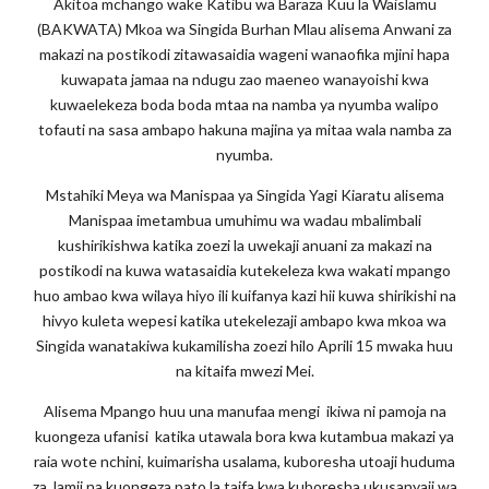
Akitoa mchango wake Katibu wa Baraza Kuu la Waislamu
(BAKWATA) Mkoa wa Singida Burhan Mlau alisema Anwani za
makazi na postikodi zitawasaidia wageni wanaofika mjini hapa
kuwapata jamaa na ndugu zao maeneo wanayoishi kwa
kuwaelekeza boda boda mtaa na namba ya nyumba walipo
tofauti na sasa ambapo hakuna majina ya mitaa wala namba za
nyumba.
Mstahiki Meya wa Manispaa ya Singida Yagi Kiaratu alisema
Manispaa imetambua umuhimu wa wadau mbalimbali
kushirikishwa katika zoezi la uwekaji anuani za makazi na
postikodi na kuwa watasaidia kutekeleza kwa wakati mpango
huo ambao kwa wilaya hiyo ili kuifanya kazi hii kuwa shirikishi na
hivyo kuleta wepesi katika utekelezaji ambapo kwa mkoa wa
Singida wanatakiwa kukamilisha zoezi hilo Aprili 15 mwaka huu
na kitaifa mwezi Mei.
Alisema Mpango huu una manufaa mengi ikiwa ni pamoja na
kuongeza ufanisi katika utawala bora kwa kutambua makazi ya
raia wote nchini, kuimarisha usalama, kuboresha utoaji huduma
za Jamii na kuongeza pato la taifa kwa kuboresha ukusanyaji wa