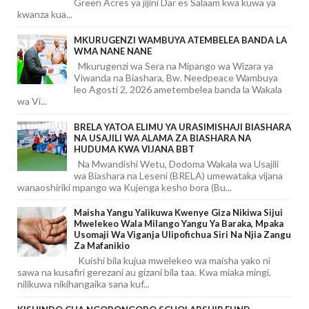
Green Acres ya jijini Dar es Salaam kwa kuwa ya
kwanza kua...
MKURUGENZI WAMBUYA ATEMBELEA BANDA LA
WMA NANE NANE
Mkurugenzi wa Sera na Mipango wa Wizara ya
Viwanda na Biashara, Bw. Needpeace Wambuya
leo Agosti 2, 2026 ametembelea banda la Wakala
wa Vi...
BRELA YATOA ELIMU YA URASIMISHAJI BIASHARA
NA USAJILI WA ALAMA ZA BIASHARA NA
HUDUMA KWA VIJANA BBT
Na Mwandishi Wetu, Dodoma Wakala wa Usajili
wa Biashara na Leseni (BRELA) umewataka vijana
wanaoshiriki mpango wa Kujenga kesho bora (Bu...
Maisha Yangu Yalikuwa Kwenye Giza Nikiwa Sijui
Mwelekeo Wala Milango Yangu Ya Baraka, Mpaka
Usomaji Wa Viganja Ulipofichua Siri Na Njia Zangu
Za Mafanikio
Kuishi bila kujua mwelekeo wa maisha yako ni
sawa na kusafiri gerezani au gizani bila taa. Kwa miaka mingi,
nilikuwa nikihangaika sana kuf...