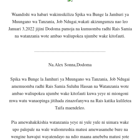
Waandishi wa habari wakimsikiliza Spika wa Bunge la Jamhuri ya
Muungano wa Tanzania, Job Ndugai,wakati akizungumza nao leo
Januari 3,2022 jijini Dodoma pamoja na kumuomba radhi Rais Samia
na watanzania wote ambao waliupokea ujumbe wake kitofauti.
.........................................................
Na.Alex Sonna,Dodoma
Spika wa Bunge la Jamhuri ya Muungano wa Tanzania, Job Ndugai
amemuomba radhi Rais Samia Suluhu Hassan na Watanzania wote
ambao waliupokea ujumbe wake kitofauti kuwa yeye ni miongoni
mwa watu wanaopinga jitihada zinazofanywa na Rais katika kuliletea
Taifa maendeleo.
Pia amewahakikishia watanzania yeye ni yule yule ni uimara wake
upo palepale na wale waliomrushia matusi amewasamehe bure na
wengine hawajui wayatendayo na ndio maana amebeba matusi yote