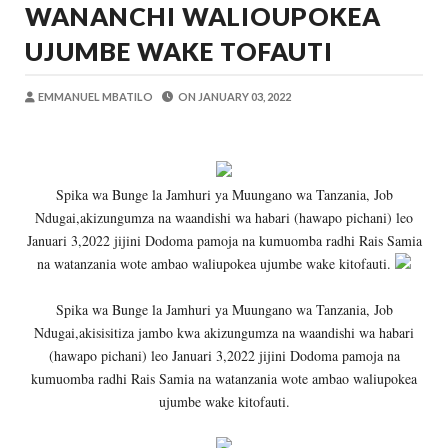
WANANCHI WALIOUPOKEA
Alex Sonna
-
Aug 07 2026
WASIRA AWAPONGEZA NA KUWAAGA 
UJUMBE WAKE TOFAUTI
MSUMBA
-
Aug 07 2026
AKWILAPO ATOA WITO ELIMU, AMANI 
EMMANUEL MBATILO
ON
JANUARY 03, 2022
MSUMBA
-
Aug 07 2026
UTALII KIDIJITALI NDIO HABARI YA D
MSUMBA
-
Aug 07 2026
WANAFUNZI WA MTEMI MAZENGO WATO
Spika wa Bunge la Jamhuri ya Muungano wa Tanzania, Job
MSUMBA
-
Aug 07 2026
Ndugai,akizungumza na waandishi wa habari (hawapo pichani) leo
LONDO AITAKA FCC KUWAFIKIA WANANCHI W
Januari 3,2022 jijini Dodoma pamoja na kumuomba radhi Rais Samia
Alex Sonna
-
Aug 07 2026
na watanzania wote ambao waliupokea ujumbe wake kitofauti.
Spika wa Bunge la Jamhuri ya Muungano wa Tanzania, Job
Ndugai,akisisitiza jambo kwa akizungumza na waandishi wa habari
(hawapo pichani) leo Januari 3,2022 jijini Dodoma pamoja na
kumuomba radhi Rais Samia na watanzania wote ambao waliupokea
ujumbe wake kitofauti.