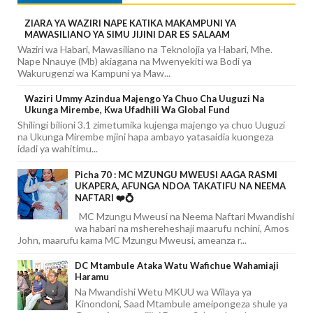
ZIARA YA WAZIRI NAPE KATIKA MAKAMPUNI YA
MAWASILIANO YA SIMU JIJINI DAR ES SALAAM
Waziri wa Habari, Mawasiliano na Teknolojia ya Habari, Mhe.
Nape Nnauye (Mb) akiagana na Mwenyekiti wa Bodi ya
Wakurugenzi wa Kampuni ya Maw...
Waziri Ummy Azindua Majengo Ya Chuo Cha Uuguzi Na
Ukunga Mirembe, Kwa Ufadhili Wa Global Fund
Shilingi bilioni 3.1 zimetumika kujenga majengo ya chuo Uuguzi
na Ukunga Mirembe mjini hapa ambayo yatasaidia kuongeza
idadi ya wahitimu...
Picha 70 : MC MZUNGU MWEUSI AAGA RASMI
UKAPERA, AFUNGA NDOA TAKATIFU NA NEEMA
NAFTARI ❤️💍
MC Mzungu Mweusi na Neema Naftari Mwandishi
wa habari na mshereheshaji maarufu nchini, Amos
John, maarufu kama MC Mzungu Mweusi, ameanza r...
DC Mtambule Ataka Watu Wafichue Wahamiaji
Haramu
Na Mwandishi Wetu MKUU wa Wilaya ya
Kinondoni, Saad Mtambule ameipongeza shule ya