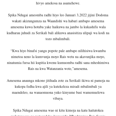
hivyo amekosa na asamehewe.
Spika Ndugai ameomba radhi hiyo leo Januari 3,2022 jijini Dodoma
wakati akizungumza na Waandishi wa habari ambapo amesema
amesema kuwa hotuba yake haikuwa na jambo la kukashifu wala
kudharau juhudi za Serikali bali alikuwa anasisitiza ulipaji wa kodi na
tozo mbalimbali.
“Kwa hiyo binafsi yangu popote pale ambapo nilihisiwa kwamba
nimetoa neno la kumvunja moyo Rais wetu na akavunjika moyo,
ninatumia fursa hii kupitia kwenu kumuomba radhi sana mheshimiwa
Rais na kwa Watanzania wote,”amesema.
Amesema anaunga mkono jitihada zote za Serikali ikiwa ni pamoja na
kukopa fedha kwa ajili ya kutekeleza miradi mbalimbali ya
maendeleo, na wanaomuona yuko kinyume basi wamemuelewa
vibaya.
Spika Ndugai amesema wao ni kitu kimoja na katu haitatokea