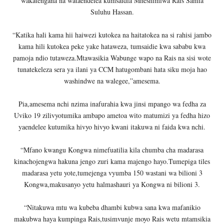
wakatengana na wataendelea kumsaidia Mheshimiwa Rais Samia
Suluhu Hassan.
“Katika hali kama hii haiwezi kutokea na haitatokea na si rahisi jambo
kama hili kutokea peke yake hataweza, tumsaidie kwa sababu kwa
pamoja ndio tutaweza.Mtawasikia Wabunge wapo na Rais na sisi wote
tunatekeleza sera ya ilani ya CCM hatugombani hata siku moja hao
washindwe na walegee,”amesema.
Pia,amesema nchi nzima inafurahia kwa jinsi mpango wa fedha za
Uviko 19 zilivyotumika ambapo ametoa wito matumizi ya fedha hizo
yaendelee kutumika hivyo hivyo kwani itakuwa ni faida kwa nchi.
“Mfano kwangu Kongwa nimefuatilia kila chumba cha madarasa
kinachojengwa hakuna jengo zuri kama majengo hayo.Tumepiga tiles
madarasa yetu yote,tumejenga vyumba 150 wastani wa bilioni 3
Kongwa,makusanyo yetu halmashauri ya Kongwa ni bilioni 3.
“Nitakuwa mtu wa kubeba dhambi kubwa sana kwa mafanikio
makubwa haya kumpinga Rais,tusimvunje moyo Rais wetu mtamsikia