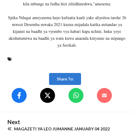
kila mbunge na fedha hizi ziliidhinishwa,”amesema.
Spika Ndugai ameyasema hayo kufuatia kauli yake aliyoitoa tarehe 26
mwezi Desemba mwaka 2021 kuzua mijadala katika mitandao ya
kijamii na baadhi ya vyombo vya habari hapa nchini, huku yeye
akishutumiwa na baadhi ya watu kuwa anaenda kinyume na mipango
ya Serikali.
Share To:
Next
MAGAZETI YA LEO JUMANNE JANUARY 04 2022