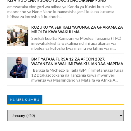
KISHINDO CHA NGORONGORO SCHOLARSHIP FUND
amewataka viongozi wa mikoa ya Kanda ya Kusini kutumia
maonesho ya Nane Nane kuhamasisha jamii kula na kutumia
bidhaa za korosho ili kuchoch...
RUZUKU YA SERIKALI YAPUNGUZA GHARAMA ZA
MBOLEA KWA WAKULIMA
Serikali kupitia Kampuni ya Mbolea Tanzania (TFC)
imewahakikishia wakulima nchini upatikanaji wa
mbolea ya kutosha kwa msimu wa kilimo wa m...
BMT YATAJA FURSA 12 ZA AFCON 2027,
WATANZANIA WAHIMIZWA KUJIANDAA MAPEMA
Baraza la Michezo la Taifa (BMT) limetangaza fursa
12 zitakazotokana na Tanzania kuwa mwenyeji
mwenza wa Mashindano ya Mataifa ya Afrika A...
KUMBUKUMBU