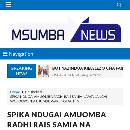


Navigation
BREAKING
BOT YAZINDUA KIELELEZO CHA FAIDA
NEWS
OSCAR ASSENGA
-
Aug 07 2026
TBS YASISITIZA UBORA WA BIDHAA KUWA CHA
Alex Sonna
-
Aug 07 2026
Home
Unlabelled
SPIKA NDUGAI AMUOMBA RADHI RAIS SAMIA NA WANANCHI
WAZIRI NANAUKA AIPONGEZA TARUR
WALIOUPOKEA UJUMBE WAKE TOFAUTI
Unknown
-
Aug 07 2026
WACHIMBAJI WADOGO NAMUNGO WAO
SPIKA NDUGAI AMUOMBA
OSCAR ASSENGA
-
Aug 07 2026
RADHI RAIS SAMIA NA
EWURA KANDA YA KATI YATOA WITO KUHUSU