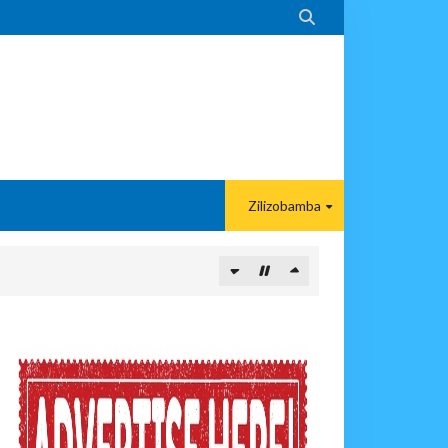

Zilizobamba
 Kunipa Usimamizi