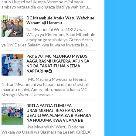
chuo Uuguzi na Ukunga Mirembe mjini hapa
ambayo yatasaidia kuongeza idadi ya wahitimu...
DC Mtambule Ataka Watu Wafichue
Wahamiaji Haramu
Na Mwandishi Wetu MKUU wa
Wilaya ya Kinondoni, Saad Mtambule
ameipongeza shule ya Green Acres
ya jijini Dar es Salaam kwa kuwa ya kwanza kua...
Picha 70 : MC MZUNGU MWEUSI
AAGA RASMI UKAPERA, AFUNGA
NDOA TAKATIFU NA NEEMA
NAFTARI ❤️💍
MC Mzungu Mweusi na Neema
Naftari Mwandishi wa habari na mshereheshaji
maarufu nchini, Amos John, maarufu kama MC
Mzungu Mweusi, ameanza r...
BRELA YATOA ELIMU YA
URASIMISHAJI BIASHARA NA
USAJILI WA ALAMA ZA BIASHARA
NA HUDUMA KWA VIJANA BBT
Na Mwandishi Wetu, Dodoma
Wakala wa Usajili wa Biashara na Leseni (BRELA)