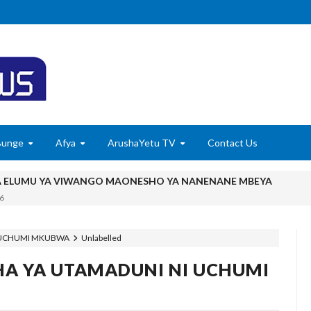
Bunge
Afya
ArushaYetu TV
Contact Us
A ELUMU YA VIWANGO MAONESHO YA NANENANE MBEYA
6
TADB, MTAJI WAFIKA SH BILIONI 452
6
I UCHUMI MKUBWA
Unlabelled
Kile Kwa Miaka Kumi, Mpaka Nyota Yangu Ya Uongozi Iliposafishwa Na
HA YA UTAMADUNI NI UCHUMI
utisha Usiku, Mpaka Kinga Imara Ilipofagia Majini Yote Nyumbani