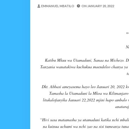
Nilinusurika Jela Kwa D
EMMANUEL MBATILO
ON
JANUARY 20, 2022
Zawadi
-
Aug 08 2026
TANZANIA YAANGAZA T
OKULY BLOG
-
Aug 08 2026
MGALU APONGEZA HATUA
*
MSUMBA
-
Aug 08 2026
N
WMA YAPONGEZWA KWA
OKULY BLOG
-
Aug 08 2026
Katibu Mkuu wa Utamaduni, Sanaa na Michezo. Dk
TBS Yaendelea Kutoa El
Tanzania wanatakiwa kuchukua maendeleo chanya ya 
OSCAR ASSENGA
-
Aug 08 202
t
WAZIRI SANGU AZITAK
OSCAR ASSENGA
-
Aug 08 202
Dkt. Abbasi ameyasema hayo leo Januari 20, 2022 k
Tamasha la Utamaduni la Mkoa wa Kilimanjaro
litakalofanyika Januari 22,2022 mjini hapo ambal
anatara
“Hivi sasa matamasha ya utamaduni katika nchi mbalim
na kuinua uchumi wa nchi zao na sisi tumeanza tun