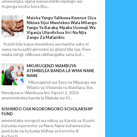
umewataka vijana wanaoshiriki mpango wa
Kujenga kesho bora (Bu...
Maisha Yangu Yalikuwa Kwenye Giza
Nikiwa Sijui Mwelekeo Wala Milango
Yangu Ya Baraka, Mpaka Usomaji Wa
Viganja Ulipofichua Siri Na Njia
Zangu Za Mafanikio
Kuishi bila kujua mwelekeo wa maisha yako ni
sawa na kusafiri gerezani au gizani bila taa. Kwa
miaka mingi, nilikuwa nikihangaika sana kuf...
MKURUGENZI WAMBUYA
ATEMBELEA BANDA LA WMA NANE
NANE
Mkurugenzi wa Sera na Mipango wa
Wizara ya Viwanda na Biashara, Bw.
Needpeace Wambuya leo Agosti 2, 2026
ametembelea banda la Wakala wa Vi...
KISHINDO CHA NGORONGORO SCHOLARSHIP
FUND
amewataka viongozi wa mikoa ya Kanda ya Kusini
kutumia maonesho ya Nane Nane kuhamasisha
jamii kula na kutumia bidhaa za korosho ili
kuchoch...