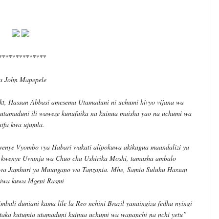
huluma, Mpaka Tiba Ya Kienyeji Iliponipa Ushindi Mahakamani
EKNOLOJIA YA NYUKLIA KUKUZA KILIMO, MIFUGO NA VIWANDA
 ZA SERIKALI KUHAMASISHA MATUMIZI YA NISHATI SAFI YA KU
**************
a John Mapepele
 KUANZISHA KLABU ZA VIPIMO SHULENI
t, Hassan Abbasi amesema Utamaduni ni uchumi hivyo vijana wa
imu Ya Uthibitishaji Ubora Wa Bidhaa Nanenane Morogoro
utamaduni ili waweze kunufaika na kuinua maisha yao na uchumi wa
6
aifa kwa ujumla.
A PSSSF,NSSF,WCF NA OSHA KUONGEZA MATUMIZI YA TEHAMA
6
wenye Vyombo vya Habari wakati alipokuwa akikagua maandalizi ya
 kwenye Uwanja wa Chuo cha Ushirika Moshi, tamasha ambalo
o wa Jamhuri ya Muungano wa Tanzania. Mhe, Samia Suluhu Hassan
jiwa kuwa Mgeni Rasmi
bali duniani kama lile la Reo nchini Brazil yanaingiza fedha nyingi
ataka kutumia utamaduni kuinua uchumi wa wananchi na nchi yetu”