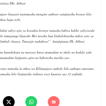
isitiza Dkt. Abbasi
aro linaasisi matamasha mengine ambayo yatafanyika kwenye kila
mkoa hapa nchi.
akini ndiyo njia ya kwendea kwenye tamasha kubwa kuliko yaliyowahi
alo tumepanga lifanyike Mei mwaka huu litakalohusisha mikoa yote ya
alimbali chanya. Tutarajie makubwa!”. Amefafanua Dk. Abbasi
 na kuondokana na mawazo kuwa utamaduni ni ukale na badala yake
 utamaduni kujipatia ajira na kuboresha maisha yao.
 kwenye tamasha la mkoa wa Kilimanjaro ambalo hilo ambapo amesema
masha hilo litafanyika itakuwa wazi kuanzia saa 12 asubuhi.