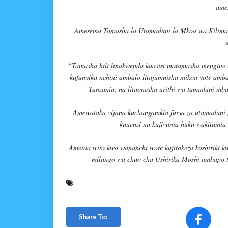
ames
Amesema Tamasha la Utamaduni la Mkoa wa Kilimanj
“Tamasha hili linakwenda kuasisi matamasha mengine l
kufanyika nchini ambalo litajumuisha mikoa yote amb
Tanzania, na litaonesha urithi wa tamaduni mb
Amewataka vijana kuchangamkia fursa za utamaduni
kuuenzi na kujivunia huku wakitumia
Ametoa wito kwa wananchi wote kujitokeza kushiriki
milango wa chuo cha Ushirika Moshi ambapo ta
Share To: