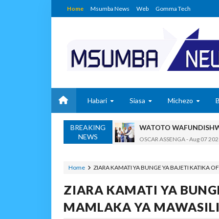
Home
Msumba News
Web
Gomma Tech
Habari
Siasa
Michezo
BREAKING
WATOTO WAFUNDISHWE
NEWS
OSCAR ASSENGA
-
Aug 07 202
DARAJA LA BILIONI 1.2
MSUMBA
-
Aug 07 2026
Home
ZIARA KAMATI YA BUNGE YA BAJETI KATIKA O
WAFANYABIASHARA WA
ZIARA KAMATI YA BUNGE
OSCAR ASSENGA
-
Aug 07 202
CCM: Uchaguzi Wa Haki 
MAMLAKA YA MAWASILI
MSUMBA
-
Aug 07 2026