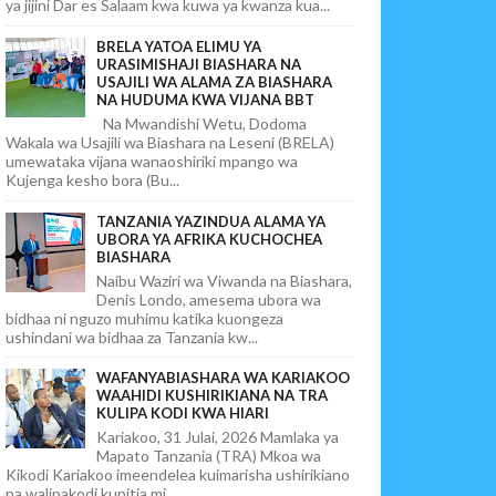
ya jijini Dar es Salaam kwa kuwa ya kwanza kua...
BRELA YATOA ELIMU YA
URASIMISHAJI BIASHARA NA
USAJILI WA ALAMA ZA BIASHARA
NA HUDUMA KWA VIJANA BBT
Na Mwandishi Wetu, Dodoma
Wakala wa Usajili wa Biashara na Leseni (BRELA)
umewataka vijana wanaoshiriki mpango wa
Kujenga kesho bora (Bu...
TANZANIA YAZINDUA ALAMA YA
UBORA YA AFRIKA KUCHOCHEA
BIASHARA
Naibu Waziri wa Viwanda na Biashara,
Denis Londo, amesema ubora wa
bidhaa ni nguzo muhimu katika kuongeza
ushindani wa bidhaa za Tanzania kw...
WAFANYABIASHARA WA KARIAKOO
WAAHIDI KUSHIRIKIANA NA TRA
KULIPA KODI KWA HIARI
Kariakoo, 31 Julai, 2026 Mamlaka ya
Mapato Tanzania (TRA) Mkoa wa
Kikodi Kariakoo imeendelea kuimarisha ushirikiano
na walipakodi kupitia mi...