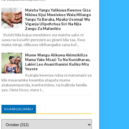
Maisha Yangu Yalikuwa Kwenye Giza
Nikiwa Sijui Mwelekeo Wala Milango
Yangu Ya Baraka, Mpaka Usomaji Wa
Viganja Ulipofichua Siri Na Njia
Zangu Za Mafanikio
Kuishi bila kujua mwelekeo wa maisha yako ni
sawa na kusafiri gerezani au gizani bila taa. Kwa
miaka mingi, nilikuwa nikihangaika sana kuf...
Mume Wangu Alikuwa Akimsikiliza
Mama Yake Mzazi Tu Na Kunidharau,
Lakini Leo Ananithamini Kuliko Mtu
Yeyote
Kuingia kwenye ndoa ni matumaini ya
kila mwanamke kwamba atapata mume
atakayempenda, kumheshimu, na kuilinda familia
yao. Hata hivyo, mara t...
KUMBUKUMBU