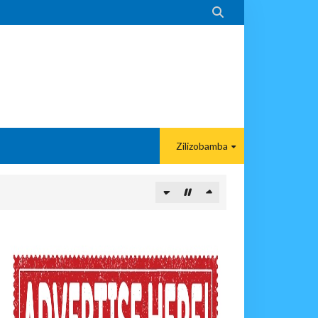

Zilizobamba
ANGAMOTO ZAO KWA TRA