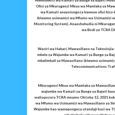
Mwenyekiti wa Kamati ya Bunge ya Bajeti Mhesh
Ofisi ya Mkurugenzi Mkuu wa Mamlaka ya Mawa
wa Kamati anayoiongoza kwenye ofisi hizo 
ikiwemo usimamizi wa Mfumo wa Usimamizi w
Monitoring System). Anaeshuhudia ni Mkurugen
wa Bodi ya TCRA Dk
Waziri wa Habari, Mawasiliano na Teknolojia
mbele ya Wajumbe wa Kamati ya Bunge ya Baj
mbalimbali ya Mawasiliano ikiwemo usimami
Telecommunications Traff
Mkurugenzi Mkuu wa Mamlaka ya Mawasiliano 
wajumbe wa Kamati ya Bunge ya Bajeti baa
waliopozuru TCRA mnamo Oktoba 12, 2021 kuka
wa Mfumo wa Usimamizi wa Mawasiliano ya Si
Wajumbe hao wamepongeza utendaji kazi wa T
mbalimbali yaliyowasilishwa 