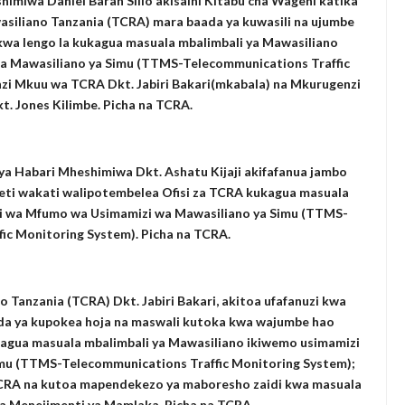
imiwa Daniel Baran Sillo akisaini Kitabu cha Wageni katika
siliano Tanzania (TCRA) mara baada ya kuwasili na ujumbe
kwa lengo la kukagua masuala mbalimbali ya Mawasiliano
a Mawasiliano ya Simu (TTMS-Telecommunications Traffic
zi Mkuu wa TCRA Dkt. Jabiri Bakari(mkabala) na Mkurugenzi
t. Jones Kilimbe. Picha na TCRA.
 ya Habari Mheshimiwa Dkt. Ashatu Kijaji akifafanua jambo
eti wakati walipotembelea Ofisi za TCRA kukagua masuala
zi wa Mfumo wa Usimamizi wa Mawasiliano ya Simu (TTMS-
ic Monitoring System). Picha na TCRA.
Tanzania (TCRA) Dkt. Jabiri Bakari, akitoa ufafanuzi kwa
da ya kupokea hoja na maswali kutoka kwa wajumbe hao
gua masuala mbalimbali ya Mawasiliano ikiwemo usimamizi
mu (TTMS-Telecommunications Traffic Monitoring System);
CRA na kutoa mapendekezo ya maboresho zaidi kwa masuala
na Menejimenti ya Mamlaka. Picha na TCRA.