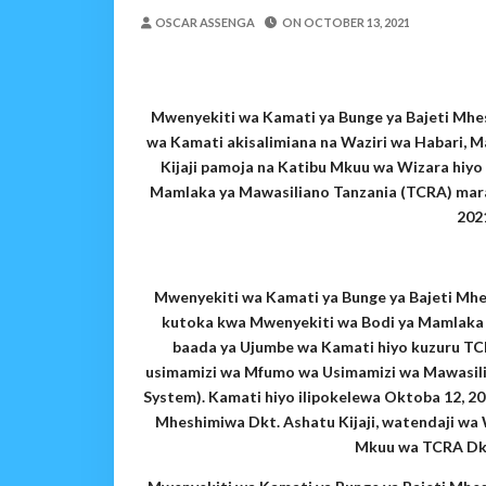
REA YATOA SOMO LA N
OSCAR ASSENGA
ON
OCTOBER 13, 2021
MSUMBA
-
Aug 07 2026
PINDA ARIDHISHWA NA
OSCAR ASSENGA
-
Aug 07 202
Mwenyekiti wa Kamati ya Bunge ya Bajeti Mhe
CHANDE AIPONGEZA WRRB KW
wa Kamati akisalimiana na Waziri wa Habari, 
Alex Sonna
-
Aug 06 2026
Kijaji pamoja na Katibu Mkuu wa Wizara hiyo
PINDA APONGEZA TVL
Mamlaka ya Mawasiliano Tanzania (TCRA) mara
OSCAR ASSENGA
-
Aug 06 202
202
MFUMO WA M+2 WAIMA
OSCAR ASSENGA
-
Aug 06 202
JUBILEE GROUP TANZA
Mwenyekiti wa Kamati ya Bunge ya Bajeti Mhe
OSCAR ASSENGA
-
Aug 07 202
kutoka kwa Mwenyekiti wa Bodi ya Mamlaka y
baada ya Ujumbe wa Kamati hiyo kuzuru TC
usimamizi wa Mfumo wa Usimamizi wa Mawasili
System). Kamati hiyo ilipokelewa Oktoba 12, 20
Mheshimiwa Dkt. Ashatu Kijaji, watendaji wa
Mkuu wa TCRA Dkt.