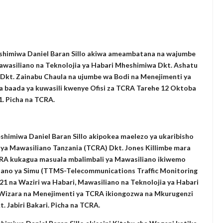
ISHATI SAFI YA KUPIKIA KWA VITENDO NANENANE
 UBUNIFU WA NDEGE NYUKI ZA MATI TECHNOLOGIES
6
shimiwa Daniel Baran Sillo akiwa ameambatana na wajumbe
A KUWAWEZESHA WAKULIMA KUFIKIA MASOKO
Mawasiliano na Teknolojia ya Habari Mheshimiwa Dkt. Ashatu
 Dkt. Zainabu Chaula na ujumbe wa Bodi na Menejimenti ya
A KWA KUJENGA UWEZO WA NDANI WA KUZALISHA CHANJO ZA 
 baada ya kuwasili kwenye Ofisi za TCRA Tarehe 12 Oktoba
6
1. Picha na TCRA.
RISHA UHAKIKA WA MAFUTA NCHINI
6
NIA YAZINDUA UKUTA WA SHULE YA MSINGI MADENGE KUIMARI
shimiwa Daniel Baran Sillo akipokea maelezo ya ukaribisho
6
a Mawasiliano Tanzania (TCRA) Dkt. Jones Killimbe mara
RA kukagua masuala mbalimbali ya Mawasiliano ikiwemo
ano ya Simu (TTMS-Telecommunications Traffic Monitoring
21 na Waziri wa Habari, Mawasiliano na Teknolojia ya Habari
 Wizara na Menejimenti ya TCRA ikiongozwa na Mkurugenzi
 Jabiri Bakari. Picha na TCRA.