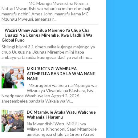
MC Mzungu Mweusi na Neema
Naftari Mwandishi wa habari na mshereheshaji
maarufu nchini, Amos John, maarufu kama MC
Mzungu Mweusi, ameanza r...
Waziri Ummy Azindua Majengo Ya Chuo Cha
Uuguzi Na Ukunga Mirembe, Kwa Ufadhili Wa
Global Fund
Shilingi bilioni 3.1 zimetumika kujenga majengo ya
chuo Uuguzi na Ukunga Mirembe mjini hapa
ambayo yatasaidia kuongeza idadi ya wahitimu...
MKURUGENZI WAMBUYA
ATEMBELEA BANDA LA WMA NANE
NANE
Mkurugenzi wa Sera na Mipango wa
Wizara ya Viwanda na Biashara, Bw.
Needpeace Wambuya leo Agosti 2, 2026
ametembelea banda la Wakala wa Vi...
DC Mtambule Ataka Watu Wafichue
Wahamiaji Haramu
Na Mwandishi Wetu MKUU wa
Wilaya ya Kinondoni, Saad Mtambule
ameipongeza shule ya Green Acres