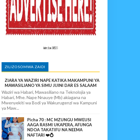
MIFUGO
ZILIZOSOMWA ZAIDI
ZIARA YA WAZIRI NAPE KATIKA MAKAMPUNI YA
SHA USALAMA
MAWASILIANO YA SIMU JIJINI DAR ES SALAAM
Waziri wa Habari, Mawasiliano na Teknolojia ya
Habari, Mhe. Nape Nnauye (Mb) akiagana na
Mwenyekiti wa Bodi ya Wakurugenzi wa Kampuni
ya Maw...
Picha 70 : MC MZUNGU MWEUSI
AAGA RASMI UKAPERA, AFUNGA
NDOA TAKATIFU NA NEEMA
NAFTARI ❤️💍