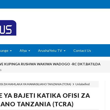
Bunge
Afya
ArushaYetu TV
Contact Us
 KUPINGA RUSHWA WAKIWA WADOGO -RC DKT.BATILDA
6
 KUONDOA KERO YA USAFIRI KILOSA
FISI ZA MAMLAKA YA MAWASILIANO TANZANIA (TCRA)
Unlabelled
 MADUKA YA SIMU KARIAKOO WAPATA FURSA YA KUELEZA CH
 YA BAJETI KATIKA OFISI ZA
6
Ndiyo Msingi Wa Uongozi Bora
ANO TANZANIA (TCRA)