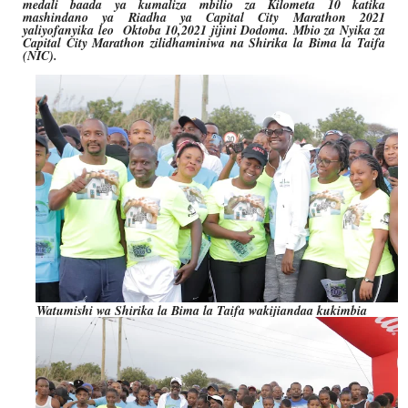
medali baada ya kumaliza mbilio za Kilometa 10 katika
mashindano ya Riadha ya Capital City Marathon 2021
yaliyofanyika leo Oktoba 10,2021 jijini Dodoma. Mbio za Nyika za
Capital City Marathon zilidhaminiwa na Shirika la Bima la Taifa
(NIC).
Watumishi wa Shirika la Bima la Taifa wakijiandaa kukimbia