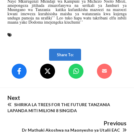
Naye Mkurugenzi Mtendaji wa Kampuni ya Michezo Nsolo Mlozi,
amepongeza jitihada zinazofanywa na serikali ya Jamhuri ya
Muungano wa Tanzania katika kufanikisha mazoezi na mazoezi
kwani imeweza kurahisisha maisha ya watanzania kwa kujenga
undugu pamoja na urafiki’’ Leo tuko hapa watu takribani elfu mbili
maana yake Dodoma imejengeka kiuchumi’’
Share To:
Next
SHIRIKA LA TREES FOR THE FUTURE TANZANIA
LAPANDA MITI MILIONI 8 SINGIDA
Previous
Dr Mathuki Akoshwa na Maonyesho ya Utalii EAC