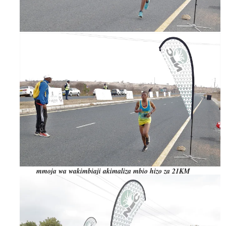
mmoja wa wakimbiaji akimaliza mbio hizo za 21KM