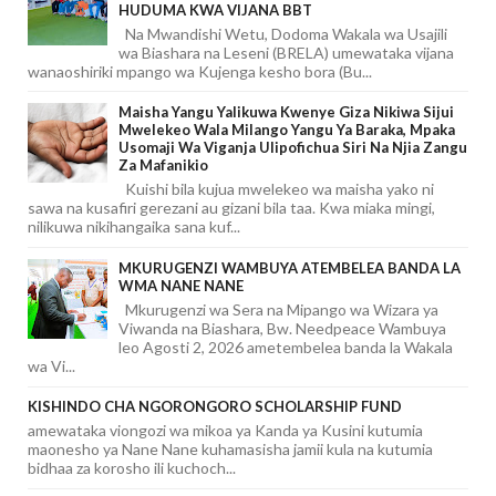
HUDUMA KWA VIJANA BBT
Na Mwandishi Wetu, Dodoma Wakala wa Usajili
wa Biashara na Leseni (BRELA) umewataka vijana
wanaoshiriki mpango wa Kujenga kesho bora (Bu...
Maisha Yangu Yalikuwa Kwenye Giza Nikiwa Sijui
Mwelekeo Wala Milango Yangu Ya Baraka, Mpaka
Usomaji Wa Viganja Ulipofichua Siri Na Njia Zangu
Za Mafanikio
Kuishi bila kujua mwelekeo wa maisha yako ni
sawa na kusafiri gerezani au gizani bila taa. Kwa miaka mingi,
nilikuwa nikihangaika sana kuf...
MKURUGENZI WAMBUYA ATEMBELEA BANDA LA
WMA NANE NANE
Mkurugenzi wa Sera na Mipango wa Wizara ya
Viwanda na Biashara, Bw. Needpeace Wambuya
leo Agosti 2, 2026 ametembelea banda la Wakala
wa Vi...
KISHINDO CHA NGORONGORO SCHOLARSHIP FUND
amewataka viongozi wa mikoa ya Kanda ya Kusini kutumia
maonesho ya Nane Nane kuhamasisha jamii kula na kutumia
bidhaa za korosho ili kuchoch...