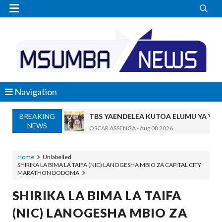


Navigation
TBS YAENDELEA KUTOA ELUMU YA V
OSCAR ASSENGA
-
Aug 08 2026
BREAKING
NEWS
RAIS SAMIA AIPONGEZA TADB, MTAJI W
OSCAR ASSENGA
-
Aug 08 2026
Nilishikilia Cheo Kile Kile Kwa Miaka K
Home
Unlabelled
Zawadi
-
Aug 08 2026
SHIRIKA LA BIMA LA TAIFA (NIC) LANOGESHA MBIO ZA CAPITAL CITY
MARATHON DODOMA
Niliteswa Na Ndoto Za Kutisha Usiku, M
Zawadi
-
Aug 08 2026
SHIRIKA LA BIMA LA TAIFA
Nilinusurika Jela Kwa Dhuluma, Mpaka Ti
(NIC) LANOGESHA MBIO ZA
Zawadi
-
Aug 08 2026