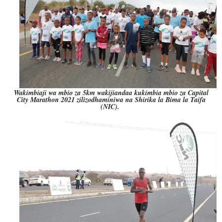
Wakimbiaji wa mbio za 5km wakijiandaa kukimbia mbio za Capital
City Marathon 2021 zilizodhaminiwa na Shirika la Bima la Taifa
(NIC).