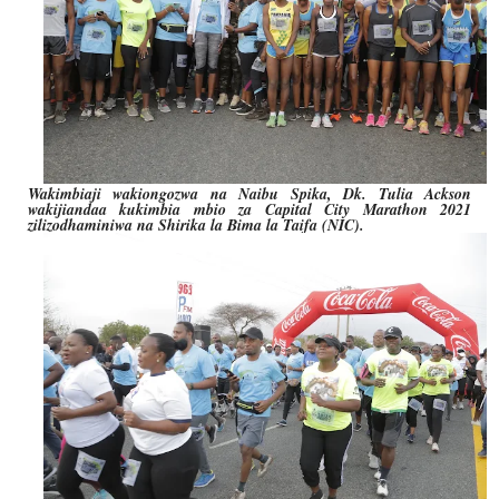
Wakimbiaji wakiongozwa na Naibu Spika, Dk. Tulia Ackson
wakijiandaa kukimbia mbio za Capital City Marathon 2021
zilizodhaminiwa na Shirika la Bima la Taifa (NIC).