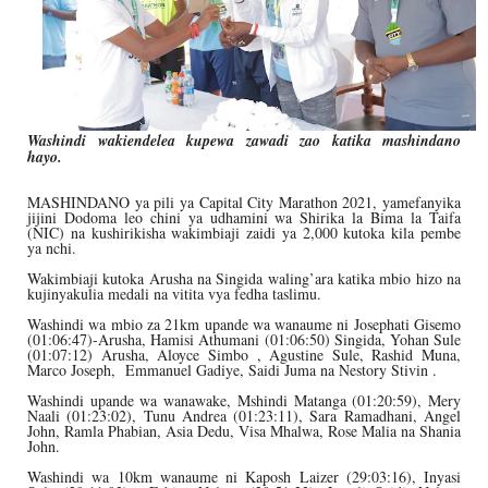
Washindi wakiendelea kupewa zawadi zao katika mashindano
hayo.
MASHINDANO ya pili ya Capital City Marathon 2021, yamefanyika
jijini Dodoma leo chini ya udhamini wa Shirika la Bima la Taifa
(NIC) na kushirikisha wakimbiaji zaidi ya 2,000 kutoka kila pembe
ya nchi.
Wakimbiaji kutoka Arusha na Singida waling’ara katika mbio hizo na
kujinyakulia medali na vitita vya fedha taslimu.
Washindi wa mbio za 21km upande wa wanaume ni Josephati Gisemo
(01:06:47)-Arusha, Hamisi Athumani (01:06:50) Singida, Yohan Sule
(01:07:12) Arusha, Aloyce Simbo , Agustine Sule, Rashid Muna,
Marco Joseph, Emmanuel Gadiye, Saidi Juma na Nestory Stivin .
Washindi upande wa wanawake, Mshindi Matanga (01:20:59), Mery
Naali (01:23:02), Tunu Andrea (01:23:11), Sara Ramadhani, Angel
John, Ramla Phabian, Asia Dedu, Visa Mhalwa, Rose Malia na Shania
John.
Washindi wa 10km wanaume ni Kaposh Laizer (29:03:16), Inyasi