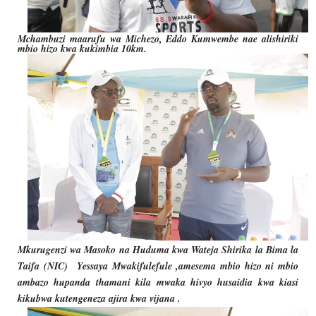
Mchambuzi maarufu wa Michezo, Eddo Kumwembe nae alishiriki
mbio hizo kwa kukimbia 10km.
Mkurugenzi wa Masoko na Huduma kwa Wateja Shirika la Bima la
Taifa (NIC) Yessaya Mwakifulefule ,amesema mbio hizo ni mbio
ambazo hupanda thamani kila mwaka hivyo husaidia kwa kiasi
kikubwa kutengeneza ajira kwa vijana .