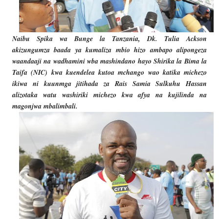
Naibu Spika wa Bunge la Tanzania, Dk. Tulia Ackson
akizungumza baada ya kumaliza mbio hizo ambapo alipongeza
waandaaji na wadhamini wba mashindano hayo Shirika la Bima la
Taifa (NIC) kwa kuendelea kutoa mchango wao katika michezo
ikiwa ni kuunmga jitihada za Rais Samia Sulkuhu Hassan
alizotaka watu washiriki michezo kwa afya na kujilinda na
magonjwa mbalimbali.