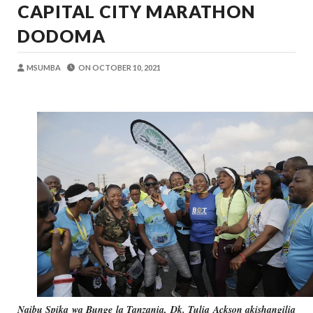
TANZANIA YAANGAZA TEKNOLOJIA YA
CAPITAL CITY MARATHON
OKULY BLOG
-
Aug 08 2026
DODOMA
MGALU APONGEZA HATUA ZA SERIKALI
MSUMBA
-
Aug 08 2026
MSUMBA
ON
OCTOBER 10, 2021
WMA YAPONGEZWA KWA KUANZISHA K
OKULY BLOG
-
Aug 08 2026
TBS Yaendelea Kutoa Elimu Ya Uthibiti
OSCAR ASSENGA
-
Aug 08 2026
WAZIRI SANGU AZITAKA PSSSF,NSSF
OSCAR ASSENGA
-
Aug 08 2026
TBS YAENDELEA KUTOA ELUMU YA V
OSCAR ASSENGA
-
Aug 08 2026
Naibu Spika wa Bunge la Tanzania, Dk. Tulia Ackson akishangilia