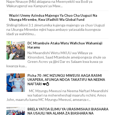
Nape Nnauye (Mb) akiagana na Mwenyekiti wa Bodi ya
Wakurugenzi wa Kampuni ya Maw...
Waziri Ummy Azindua Majengo Ya Chuo Cha Uuguzi Na
Ukunga Mirembe, Kwa Ufadhili Wa Global Fund
Shilingi bilioni 3.1 zimetumika kujenga majengo ya chuo Uuguzi
na Ukunga Mirembe mjini hapa ambayo yatasaidia kuongeza
idadi ya wahitimu...
DC Mtambule Ataka Watu Wafichue Wahamiaji
Haramu
Na Mwandishi Wetu MKUU wa Wilaya ya
Kinondoni, Saad Mtambule ameipongeza shule ya
Green Acres ya jijini Dar es Salaam kwa kuwa ya
kwanza kua...
Picha 70 : MC MZUNGU MWEUSI AAGA RASMI
UKAPERA, AFUNGA NDOA TAKATIFU NA NEEMA
NAFTARI ❤️💍
MC Mzungu Mweusi na Neema Naftari Mwandishi
wa habari na mshereheshaji maarufu nchini, Amos
John, maarufu kama MC Mzungu Mweusi, ameanza r...
BRELA YATOA ELIMU YA URASIMISHAJI BIASHARA
NA USAJILI WA ALAMA ZA BIASHARA NA