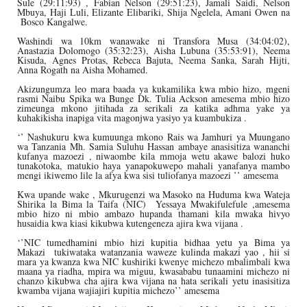
Sule (29:11:93) , Fabian Nelson (29:51:23), Jamali Saidi, Nelson
Mbuya, Haji Luli, Elizante Elibariki, Shija Ngelela, Amani Owen na
Bosco Kangalwe.
Washindi wa 10km wanawake ni Transfora Musa (34:04:02),
Anastazia Dolomogo (35:32:23), Aisha Lubuna (35:53:91), Neema
Kisuda, Agnes Protas, Rebeca Bajuta, Neema Sanka, Sarah Hijti,
Anna Rogath na Aisha Mohamed.
Akizungumza leo mara baada ya kukamilika kwa mbio hizo, mgeni
rasmi Naibu Spika wa Bunge Dk. Tulia Ackson amesema mbio hizo
zimeunga mkono jitihada za serikali za katika adhma yake ya
kuhakikisha inapiga vita magonjwa yasiyo ya kuambukiza .
‘’ Nashukuru kwa kumuunga mkono Rais wa Jamhuri ya Muungano
wa Tanzania Mh. Samia Suluhu Hassan ambaye anasisitiza wananchi
kufanya mazoezi , niwaombe kila mmoja wetu akawe balozi huko
tunakotoka, matukio haya yanapokuwepo mahali yanafanya mambo
mengi ikiwemo lile la afya kwa sisi tuliofanya mazoezi ’’ amesema
Kwa upande wake , Mkurugenzi wa Masoko na Huduma kwa Wateja
Shirika la Bima la Taifa (NIC) Yessaya Mwakifulefule ,amesema
mbio hizo ni mbio ambazo hupanda thamani kila mwaka hivyo
husaidia kwa kiasi kikubwa kutengeneza ajira kwa vijana .
‘’NIC tumedhamini mbio hizi kupitia bidhaa yetu ya Bima ya
Makazi tukiwataka watanzania waweze kulinda makazi yao , hii si
mara ya kwanza kwa NIC kushiriki kwenye michezo mbalimbali kwa
maana ya riadha, mpira wa miguu, kwasababu tunaamini michezo ni
chanzo kikubwa cha ajira kwa vijana na hata serikali yetu inasisitiza
kwamba vijana wajiajiri kupitia michezo’’ amesema