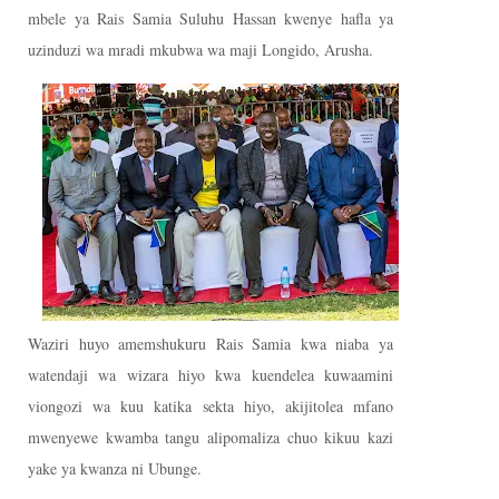
mbele ya Rais Samia Suluhu Hassan kwenye hafla ya
uzinduzi wa mradi mkubwa wa maji Longido, Arusha.
Waziri huyo amemshukuru Rais Samia kwa niaba ya
watendaji wa wizara hiyo kwa kuendelea kuwaamini
viongozi wa kuu katika sekta hiyo, akijitolea mfano
mwenyewe kwamba tangu alipomaliza chuo kikuu kazi
yake ya kwanza ni Ubunge.