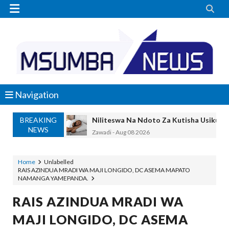


Navigation
BREAKING
Niliteswa Na Ndoto Za Kutisha Usiku, M
NEWS
Zawadi
-
Aug 08 2026
Nilinusurika Jela Kwa Dhuluma, Mpaka Ti
Zawadi
-
Aug 08 2026
Home
Unlabelled
RAIS AZINDUA MRADI WA MAJI LONGIDO, DC ASEMA MAPATO
TANZANIA YAANGAZA TEKNOLOJIA YA
NAMANGA YAMEPANDA.
OKULY BLOG
-
Aug 08 2026
MGALU APONGEZA HATUA ZA SERIKALI
RAIS AZINDUA MRADI WA
MSUMBA
-
Aug 08 2026
MAJI LONGIDO, DC ASEMA
WMA YAPONGEZWA KWA KUANZISHA K