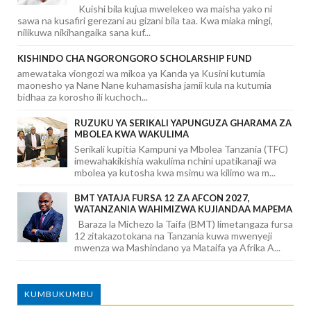
Kuishi bila kujua mwelekeo wa maisha yako ni
sawa na kusafiri gerezani au gizani bila taa. Kwa miaka mingi,
nilikuwa nikihangaika sana kuf...
KISHINDO CHA NGORONGORO SCHOLARSHIP FUND
amewataka viongozi wa mikoa ya Kanda ya Kusini kutumia
maonesho ya Nane Nane kuhamasisha jamii kula na kutumia
bidhaa za korosho ili kuchoch...
RUZUKU YA SERIKALI YAPUNGUZA GHARAMA ZA
MBOLEA KWA WAKULIMA
Serikali kupitia Kampuni ya Mbolea Tanzania (TFC)
imewahakikishia wakulima nchini upatikanaji wa
mbolea ya kutosha kwa msimu wa kilimo wa m...
BMT YATAJA FURSA 12 ZA AFCON 2027,
WATANZANIA WAHIMIZWA KUJIANDAA MAPEMA
Baraza la Michezo la Taifa (BMT) limetangaza fursa
12 zitakazotokana na Tanzania kuwa mwenyeji
mwenza wa Mashindano ya Mataifa ya Afrika A...
KUMBUKUMBU