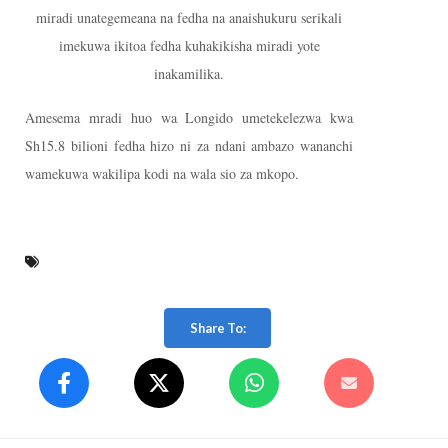
miradi unategemeana na fedha na anaishukuru serikali
imekuwa ikitoa fedha kuhakikisha miradi yote
inakamilika.
Amesema mradi huo wa Longido umetekelezwa kwa
Sh15.8 bilioni fedha hizo ni za ndani ambazo wananchi
wamekuwa wakilipa kodi na wala sio za mkopo.
Share To: