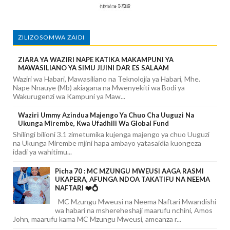
ZILIZOSOMWA ZAIDI
ZIARA YA WAZIRI NAPE KATIKA MAKAMPUNI YA
MAWASILIANO YA SIMU JIJINI DAR ES SALAAM
Waziri wa Habari, Mawasiliano na Teknolojia ya Habari, Mhe.
Nape Nnauye (Mb) akiagana na Mwenyekiti wa Bodi ya
Wakurugenzi wa Kampuni ya Maw...
Waziri Ummy Azindua Majengo Ya Chuo Cha Uuguzi Na
Ukunga Mirembe, Kwa Ufadhili Wa Global Fund
Shilingi bilioni 3.1 zimetumika kujenga majengo ya chuo Uuguzi
na Ukunga Mirembe mjini hapa ambayo yatasaidia kuongeza
idadi ya wahitimu...
Picha 70 : MC MZUNGU MWEUSI AAGA RASMI
UKAPERA, AFUNGA NDOA TAKATIFU NA NEEMA
NAFTARI ❤️💍
MC Mzungu Mweusi na Neema Naftari Mwandishi
wa habari na mshereheshaji maarufu nchini, Amos
John, maarufu kama MC Mzungu Mweusi, ameanza r...