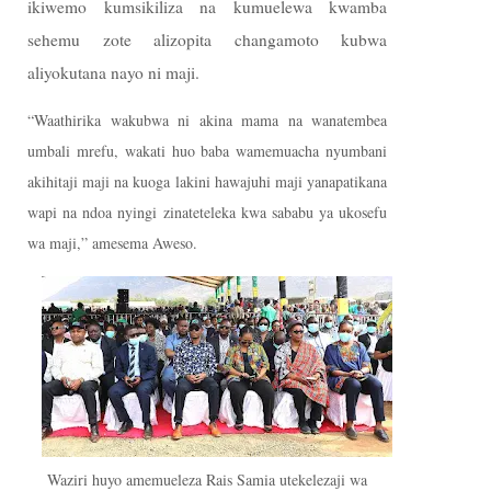
ikiwemo kumsikiliza na kumuelewa kwamba
sehemu zote alizopita changamoto kubwa
aliyokutana nayo ni maji.
“Waathirika wakubwa ni akina mama na wanatembea
umbali mrefu, wakati huo baba wamemuacha nyumbani
akihitaji maji na kuoga lakini hawajuhi maji yanapatikana
wapi na ndoa nyingi zinateteleka kwa sababu ya ukosefu
wa maji,” amesema Aweso.
Waziri huyo amemueleza Rais Samia utekelezaji wa