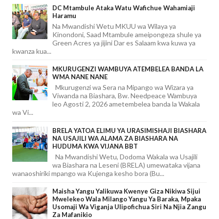
DC Mtambule Ataka Watu Wafichue Wahamiaji
Haramu
Na Mwandishi Wetu MKUU wa Wilaya ya
Kinondoni, Saad Mtambule ameipongeza shule ya
Green Acres ya jijini Dar es Salaam kwa kuwa ya
kwanza kua...
MKURUGENZI WAMBUYA ATEMBELEA BANDA LA
WMA NANE NANE
Mkurugenzi wa Sera na Mipango wa Wizara ya
Viwanda na Biashara, Bw. Needpeace Wambuya
leo Agosti 2, 2026 ametembelea banda la Wakala
wa Vi...
BRELA YATOA ELIMU YA URASIMISHAJI BIASHARA
NA USAJILI WA ALAMA ZA BIASHARA NA
HUDUMA KWA VIJANA BBT
Na Mwandishi Wetu, Dodoma Wakala wa Usajili
wa Biashara na Leseni (BRELA) umewataka vijana
wanaoshiriki mpango wa Kujenga kesho bora (Bu...
Maisha Yangu Yalikuwa Kwenye Giza Nikiwa Sijui
Mwelekeo Wala Milango Yangu Ya Baraka, Mpaka
Usomaji Wa Viganja Ulipofichua Siri Na Njia Zangu
Za Mafanikio