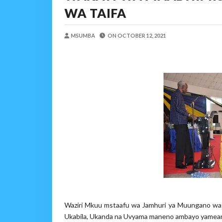
WAKAGUZI WA MAFUTA WAIMAR
WA TAIFA
Alex Sonna
-
Aug 05 2026
BARRICK NORTH MARA 
MSUMBA
ON
OCTOBER 12, 2021
MSUMBA
-
Aug 05 2026
WAKULIMA, WAFUGAJI
MSUMBA
-
Aug 05 2026
Shamba Langu La Hekari 
Zawadi
-
Aug 05 2026
Mume Wangu Alipoteza H
Zawadi
-
Aug 05 2026
WMA YAENDELEA KUTO
MSUMBA
-
Aug 05 2026
Waziri Mkuu mstaafu wa Jamhuri ya Muungano wa T
Ukabila, Ukanda na Uvyama maneno ambayo yameanza 