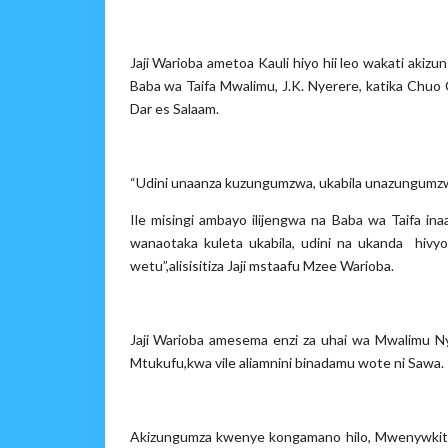
Jaji Warioba ametoa Kauli hiyo hii leo wakati aki
Baba wa Taifa Mwalimu, J.K. Nyerere, katika Chuo
Dar es Salaam.
“Udini unaanza kuzungumzwa, ukabila unazungum
Ile misingi ambayo ilijengwa na Baba wa Taifa i
wanaotaka kuleta ukabila, udini na ukanda hivyo
wetu”,alisisitiza Jaji mstaafu Mzee Warioba.
Jaji Warioba amesema enzi za uhai wa Mwalimu 
Mtukufu,kwa vile aliamnini binadamu wote ni Sawa.
Akizungumza kwenye kongamano hilo, Mwenywkit