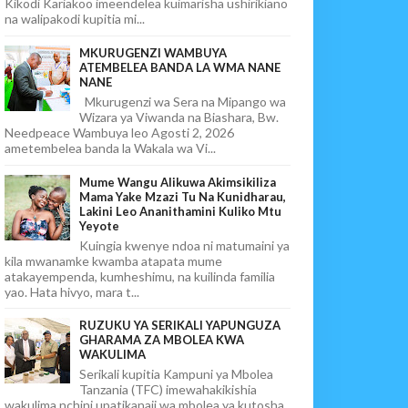
Kikodi Kariakoo imeendelea kuimarisha ushirikiano
na walipakodi kupitia mi...
MKURUGENZI WAMBUYA
ATEMBELEA BANDA LA WMA NANE
NANE
Mkurugenzi wa Sera na Mipango wa
Wizara ya Viwanda na Biashara, Bw.
Needpeace Wambuya leo Agosti 2, 2026
ametembelea banda la Wakala wa Vi...
Mume Wangu Alikuwa Akimsikiliza
Mama Yake Mzazi Tu Na Kunidharau,
Lakini Leo Ananithamini Kuliko Mtu
Yeyote
Kuingia kwenye ndoa ni matumaini ya
kila mwanamke kwamba atapata mume
atakayempenda, kumheshimu, na kuilinda familia
yao. Hata hivyo, mara t...
RUZUKU YA SERIKALI YAPUNGUZA
GHARAMA ZA MBOLEA KWA
WAKULIMA
Serikali kupitia Kampuni ya Mbolea
Tanzania (TFC) imewahakikishia
wakulima nchini upatikanaji wa mbolea ya kutosha