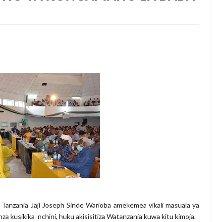
ISHA UDHIBITI WA UBORA WAKATI WA UPAKUAJI
YAZIDI KUBORESHA MAISHA YA WANANCHI TARIME KUPITIA UTE
, WAVUVI WAPONGEZWA KWA KUCHANGIA UTOSHELEVU WA CHA
Kumi Lilikuwa Halitoi Mavuno Hata Kidogo Wakati La Jirani Likista
amu Na Mimi Na Kuanza Kutumia Pesa Zote Nje, Mpaka Dawa Ya M
A ELIMU YA VIPIMO SAHIHI NANENANE DODOMA
anzania Jaji Joseph Sinde Warioba amekemea vikali masuala ya
kusikika nchini, huku akisisitiza Watanzania kuwa kitu kimoja.