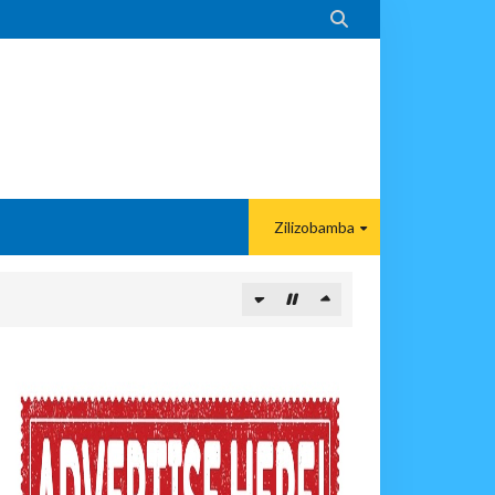

Zilizobamba