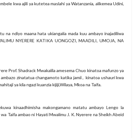
mbele kwa ajili ya kutetea maslahi ya Watanzania, alikemea Udini,
Utu na ndiyo maana hata ukiangalia mada kuu ambayo inajadiliwa
 MWALIMU NYERERE KATIKA UONGOZI, MAADILI, UMOJA, NA
e Prof. Shadrack Mwakalila amesema Chuo kinatoa mafunzo ya
ti ambazo zinatatua changamoto katika jamii , kinatoa ushauri kwa
itaji ya kila ngazi kuanzia kijiji,Wilaya, Mkoa na Taifa.
mekuwa kinaadhimisha makongamano matatu ambayo Lengo la
a Taifa ambao ni Hayati Mwalimu J. K. Nyerere na Sheikh Abeid