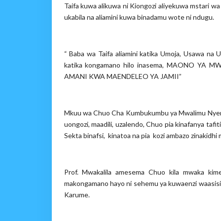
Taifa kuwa alikuwa ni Kiongozi aliyekuwa mstari wa 
ukabila na aliamini kuwa binadamu wote ni ndugu.
“ Baba wa Taifa aliamini katika Umoja, Usawa na 
katika kongamano hilo inasema, MAONO YA
AMANI KWA MAENDELEO YA JAMII”
Mkuu wa Chuo Cha Kumbukumbu ya Mwalimu Nyerer
uongozi, maadili, uzalendo, Chuo pia kinafanya tafi
Sekta binafsi, kinatoa na pia kozi ambazo zinakidhi mah
Prof. Mwakalila amesema Chuo kila mwaka ki
makongamano hayo ni sehemu ya kuwaenzi waasisi w
Karume.