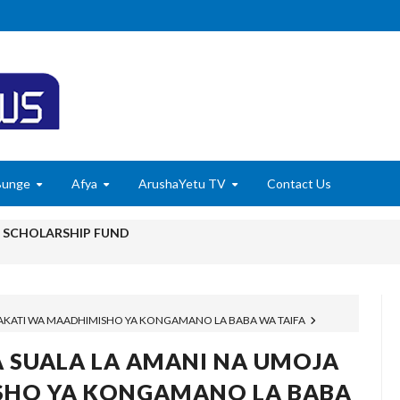
Bunge
Afya
ArushaYetu TV
Contact Us
SCHOLARSHIP FUND
A ‘TUNALIPA JANA’ INAFANYIKA KWA VITENDO- WAZIRI SANGU
6
 WAKATI WA MAADHIMISHO YA KONGAMANO LA BABA WA TAIFA
A SH. BILIONI 10 ZA BIASHARA YA KABONI
6
ZA SUALA LA AMANI NA UMOJA
A ZA BIASHARA KUPITIA UCHAKATAJI WA MAZAO
SHO YA KONGAMANO LA BABA
6