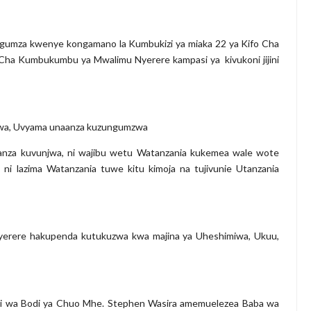
zungumza kwenye kongamano la Kumbukizi ya miaka 22 ya Kifo Cha
 Cha Kumbukumbu ya Mwalimu Nyerere kampasi ya kivukoni jijini
zwa, Uvyama unaanza kuzungumzwa
naanza kuvunjwa, ni wajibu wetu Watanzania kukemea wale wote
 ni lazima Watanzania tuwe kitu kimoja na tujivunie Utanzania
Nyerere hakupenda kutukuzwa kwa majina ya Uheshimiwa, Ukuu,
i wa Bodi ya Chuo Mhe. Stephen Wasira amemuelezea Baba wa