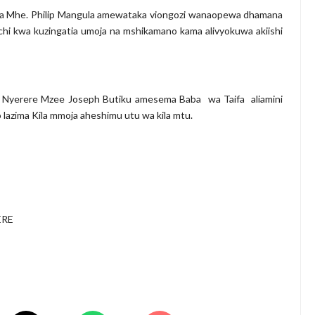
 Mhe. Philip Mangula amewataka viongozi wanaopewa dhamana
hi kwa kuzingatia umoja na mshikamano kama alivyokuwa akiishi
u Nyerere Mzee Joseph Butiku amesema Baba wa Taifa aliamini
 lazima Kila mmoja aheshimu utu wa kila mtu.
ERE