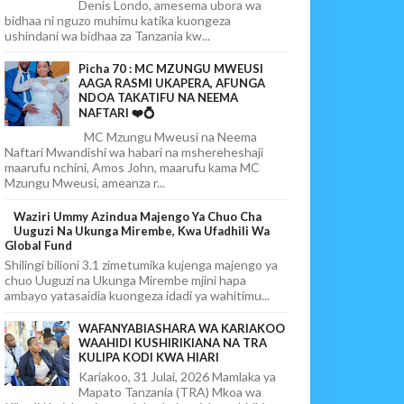
Denis Londo, amesema ubora wa
bidhaa ni nguzo muhimu katika kuongeza
ushindani wa bidhaa za Tanzania kw...
Picha 70 : MC MZUNGU MWEUSI
AAGA RASMI UKAPERA, AFUNGA
NDOA TAKATIFU NA NEEMA
NAFTARI ❤️💍
MC Mzungu Mweusi na Neema
Naftari Mwandishi wa habari na mshereheshaji
maarufu nchini, Amos John, maarufu kama MC
Mzungu Mweusi, ameanza r...
Waziri Ummy Azindua Majengo Ya Chuo Cha
Uuguzi Na Ukunga Mirembe, Kwa Ufadhili Wa
Global Fund
Shilingi bilioni 3.1 zimetumika kujenga majengo ya
chuo Uuguzi na Ukunga Mirembe mjini hapa
ambayo yatasaidia kuongeza idadi ya wahitimu...
WAFANYABIASHARA WA KARIAKOO
WAAHIDI KUSHIRIKIANA NA TRA
KULIPA KODI KWA HIARI
Kariakoo, 31 Julai, 2026 Mamlaka ya
Mapato Tanzania (TRA) Mkoa wa