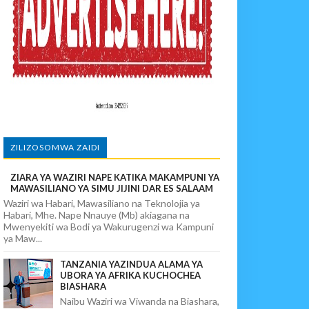
KELEZAJI WA MKAKATI ENDELEVU
KULA NCHINI
wi, Mpaka Laana Ya Ardhi Ilipondolewa
vuto Na Mahaba Iliporudisha Heshima
ZILIZOSOMWA ZAIDI
ZIARA YA WAZIRI NAPE KATIKA MAKAMPUNI YA
MAWASILIANO YA SIMU JIJINI DAR ES SALAAM
Waziri wa Habari, Mawasiliano na Teknolojia ya
Habari, Mhe. Nape Nnauye (Mb) akiagana na
Mwenyekiti wa Bodi ya Wakurugenzi wa Kampuni
ya Maw...
TANZANIA YAZINDUA ALAMA YA
UBORA YA AFRIKA KUCHOCHEA
BIASHARA
Naibu Waziri wa Viwanda na Biashara,