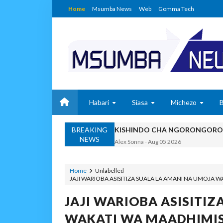
Home
Msumba News
Web
Gomma Tech
Habari
Siasa
Michezo
BREAKING
KISHINDO CHA NGORONGORO 
NEWS
Alex Sonna
-
Aug 05 2026
KAULIMBIU YA PSSSF Y
OSCAR ASSENGA
-
Aug 05 202
Home
Unlabelled
JAJI WARIOBA ASISITIZA SUALA LA AMANI NA UMOJA
TANZANIA KUNUFAIKA N
OSCAR ASSENGA
-
Aug 05 202
JAJI WARIOBA ASISITI
TIRDO YAFICHUA FURS
WAKATI WA MAADHIMI
OSCAR ASSENGA
-
Aug 05 202