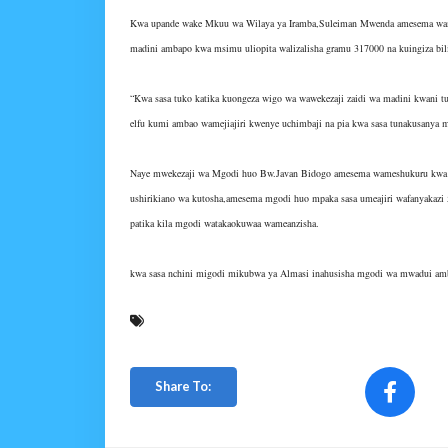
Kwa upande wake Mkuu wa Wilaya ya Iramba,Suleiman Mwenda amesema wamefar
madini ambapo kwa msimu uliopita walizalisha gramu 317000 na kuingiza bil
“Kwa sasa tuko katika kuongeza wigo wa wawekezaji zaidi wa madini kwani tun
elfu kumi ambao wamejiajiri kwenye uchimbaji na pia kwa sasa tunakusanya m
Naye mwekezaji wa Mgodi huo Bw.Javan Bidogo amesema wameshukuru kwa uji
ushirikiano wa kutosha,amesema mgodi huo mpaka sasa umeajiri wafanyakazi 50 k
patika kila mgodi watakaokuwaa wameanzisha.
kwa sasa nchini migodi mikubwa ya Almasi inahusisha mgodi wa mwadui amb
Share To: