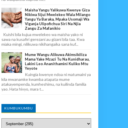
Maisha Yangu Yalikuwa Kwenye Giza
Nikiwa Sijui Mwelekeo Wala Milango
Yangu Ya Baraka, Mpaka Usomaji Wa
Viganja Ulipofichua Siri Na Njia
Zangu Za Mafanikio
Kuishi bila kujua mwelekeo wa maisha yako ni
sawa na kusafiri gerezani au gizani bila taa. Kwa
miaka mingi, nilikuwa nikihangaika sana kuf...
Mume Wangu Alikuwa Akimsikiliza
Mama Yake Mzazi Tu Na Kunidharau,
Lakini Leo Ananithamini Kuliko Mtu
Yeyote
Kuingia kwenye ndoa ni matumaini ya
kila mwanamke kwamba atapata mume
atakayempenda, kumheshimu, na kuilinda familia
yao. Hata hivyo, mara t...
KUMBUKUMBU