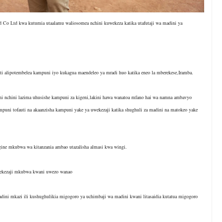
d Co Ltd kwa kutumia utaalamu waliosomea nchini kuwekeza katika utafutaji wa madini ya
alipotembelea kampuni iyo kukagua maendeleo ya mradi huo katika eneo la mberekese,Iramba.
i nchini lazima uhusishe kampuni za kigeni,lakini hawa wanatoa mfano hai wa namna ambavyo
puni tofauti na akaanzisha kampuni yake ya uwekezaji katika shughuli za madini na matokeo yake
e mkubwa wa kitanzania ambao utazalisha almasi kwa wingi.
wekezaji mkubwa kwani uwezo wanao
ini mkazi ili kushughulikia migogoro ya uchimbaji wa madini kwani litasaidia kutatua migogoro
.