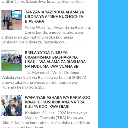
ya jijini Dar es Salaam kwa kuwa ya kwanza kua...
TANZANIA YAZINDUA ALAMA YA
UBORA YA AFRIKA KUCHOCHEA
BIASHARA
Naibu Waziri wa Viwanda na Biashara,
Denis Londo, amesema ubora wa
bidhaa ni nguzo muhimu katika kuongeza
ushindani wa bidhaa za Tanzania kw...
BRELA YATOA ELIMU YA
URASIMISHAJI BIASHARA NA
USAJILI WA ALAMA ZA BIASHARA
NA HUDUMA KWA VIJANA BBT
Na Mwandishi Wetu, Dodoma
Wakala wa Usajili wa Biashara na Leseni (BRELA)
umewataka vijana wanaoshiriki mpango wa
Kujenga kesho bora (Bu...
WAFANYABIASHARA WA KARIAKOO
WAAHIDI KUSHIRIKIANA NA TRA
KULIPA KODI KWA HIARI
Kariakoo, 31 Julai, 2026 Mamlaka ya
Mapato Tanzania (TRA) Mkoa wa
Kikodi Kariakoo imeendelea kuimarisha ushirikiano
na walipakodi kupitia mi...