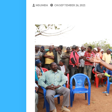
DC Mtambule Ataka Wat
MSUMBA
ON
SEPTEMBER 26, 2021
OSCAR ASSENGA
-
Aug 06 202
Maisha Yangu Yalikuwa K
Zawadi
-
Aug 06 2026
MWANRI APOKELEWA 
OSCAR ASSENGA
-
Aug 06 202
Umaskini Na Madeni Yali
Zawadi
-
Aug 06 2026
Nilitafuta Mtoto Kwa Za
Zawadi
-
Aug 06 2026
DKT. SIMBEYE AWATAKA WAKU
Alex Sonna
-
Aug 06 2026