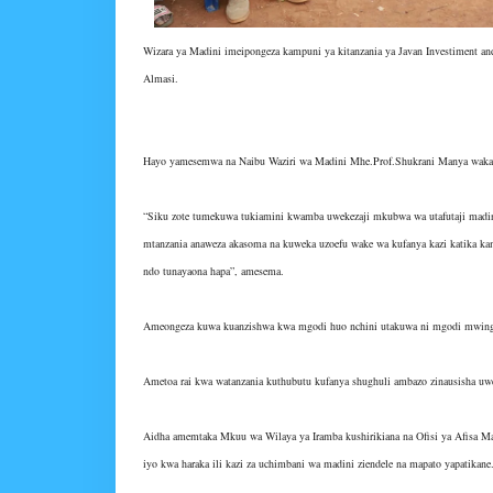
Wizara ya Madini imeipongeza kampuni ya kitanzania ya Javan Investiment an
Almasi.
Hayo yamesemwa na Naibu Waziri wa Madini Mhe.Prof.Shukrani Manya wakati 
“Siku zote tumekuwa tukiamini kwamba uwekezaji mkubwa wa utafutaji madin
mtanzania anaweza akasoma na kuweka uzoefu wake wa kufanya kazi katika kam
ndo tunayaona hapa”, amesema.
Ameongeza kuwa kuanzishwa kwa mgodi huo nchini utakuwa ni mgodi mwingin
Ametoa rai kwa watanzania kuthubutu kufanya shughuli ambazo zinausisha u
Aidha amemtaka Mkuu wa Wilaya ya Iramba kushirikiana na Ofisi ya Afisa Mad
iyo kwa haraka ili kazi za uchimbani wa madini ziendele na mapato yapatikane