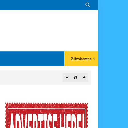

Zilizobamba
ITUO KIKUU CHA NISHATI YA MAFUTA
MA KWA VIJANA BBT