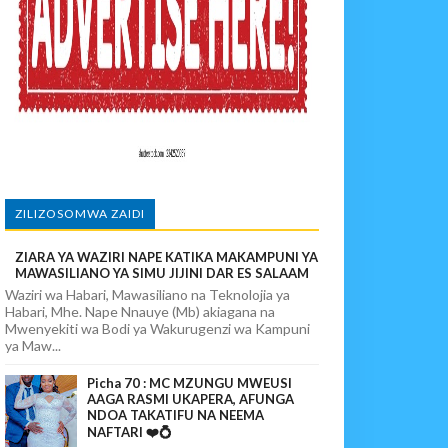
paka Usomaji Wa Viganja Ulipofichua Siri Na Njia Zangu Za Mafanik
povunja Mikosi Na Kushuhudia Tajiriba Ikirejea Nyumbani
sha Kushika Mimba Na Kufuta Machozi Yangu
ZILIZOSOMWA ZAIDI
ZIARA YA WAZIRI NAPE KATIKA MAKAMPUNI YA
MAWASILIANO YA SIMU JIJINI DAR ES SALAAM
Waziri wa Habari, Mawasiliano na Teknolojia ya
Habari, Mhe. Nape Nnauye (Mb) akiagana na
Mwenyekiti wa Bodi ya Wakurugenzi wa Kampuni
ya Maw...
Picha 70 : MC MZUNGU MWEUSI
AAGA RASMI UKAPERA, AFUNGA
NDOA TAKATIFU NA NEEMA
NAFTARI ❤️💍