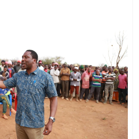
u Wafichue Wahamiaji Haramu
6
wenye Giza Nikiwa Sijui Mwelekeo Wala Milango Yangu Ya Baraka, M
MAKAO MAKUU YA CCM DODOMA
6
tishia Kuangamiza Heshima Na Maisha Ya Familia Yangu, Mpaka Nili
idi Ya Miaka Saba Bila Mafanikio, Mpaka Tiba Ya Asili Iliponiweze
U WA VYUO KUZALISHA WALIMU WENYE UMAHIRI NA MAADILI