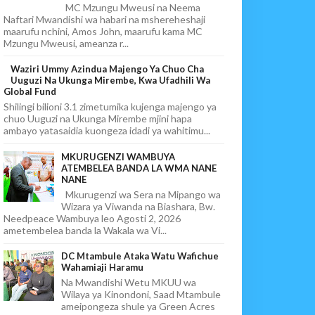
MC Mzungu Mweusi na Neema
Naftari Mwandishi wa habari na mshereheshaji
maarufu nchini, Amos John, maarufu kama MC
Mzungu Mweusi, ameanza r...
Waziri Ummy Azindua Majengo Ya Chuo Cha
Uuguzi Na Ukunga Mirembe, Kwa Ufadhili Wa
Global Fund
Shilingi bilioni 3.1 zimetumika kujenga majengo ya
chuo Uuguzi na Ukunga Mirembe mjini hapa
ambayo yatasaidia kuongeza idadi ya wahitimu...
MKURUGENZI WAMBUYA
ATEMBELEA BANDA LA WMA NANE
NANE
Mkurugenzi wa Sera na Mipango wa
Wizara ya Viwanda na Biashara, Bw.
Needpeace Wambuya leo Agosti 2, 2026
ametembelea banda la Wakala wa Vi...
DC Mtambule Ataka Watu Wafichue
Wahamiaji Haramu
Na Mwandishi Wetu MKUU wa
Wilaya ya Kinondoni, Saad Mtambule
ameipongeza shule ya Green Acres