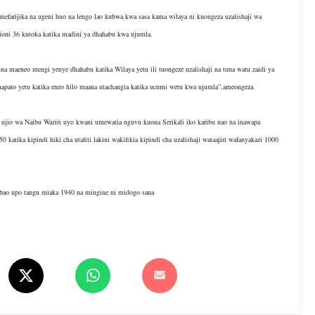
ijika na ugeni huo na lengo lao kubwa kwa sasa kama wilaya ni kuongeza uzalishaji wa
ioni 36 kutoka katika madini ya dhahabu kwa ujumla.
a maeneo mengi yenye dhahabu katika Wilaya yetu ili tuongeze uzalishaji na tuna watu zaidi ya
apato yetu katika eneo hilo maana utachangia katika ucumi wetu kwa ujumla”,ameongeza.
o wa Naibu Waziri uyo kwani umewatia nguvu kuona Serikali iko karibu nao na inawapa
atika kipindi hiki cha utafiti lakini wakifikia kipindi cha uzalishaji wataajiri wafanyakazi 1000
ao upo tangu miaka 1940 na mingine ni midogo sana