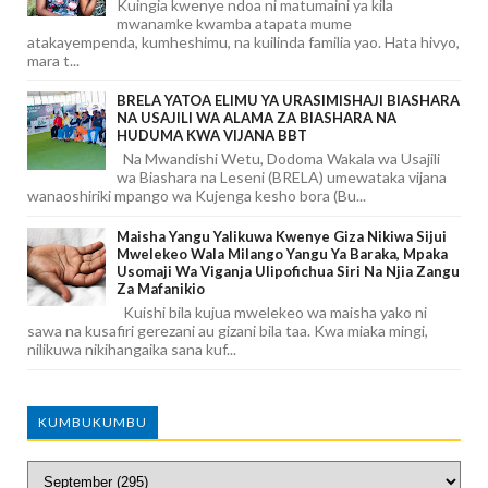
Kuingia kwenye ndoa ni matumaini ya kila
mwanamke kwamba atapata mume
atakayempenda, kumheshimu, na kuilinda familia yao. Hata hivyo,
mara t...
BRELA YATOA ELIMU YA URASIMISHAJI BIASHARA
NA USAJILI WA ALAMA ZA BIASHARA NA
HUDUMA KWA VIJANA BBT
Na Mwandishi Wetu, Dodoma Wakala wa Usajili
wa Biashara na Leseni (BRELA) umewataka vijana
wanaoshiriki mpango wa Kujenga kesho bora (Bu...
Maisha Yangu Yalikuwa Kwenye Giza Nikiwa Sijui
Mwelekeo Wala Milango Yangu Ya Baraka, Mpaka
Usomaji Wa Viganja Ulipofichua Siri Na Njia Zangu
Za Mafanikio
Kuishi bila kujua mwelekeo wa maisha yako ni
sawa na kusafiri gerezani au gizani bila taa. Kwa miaka mingi,
nilikuwa nikihangaika sana kuf...
KUMBUKUMBU