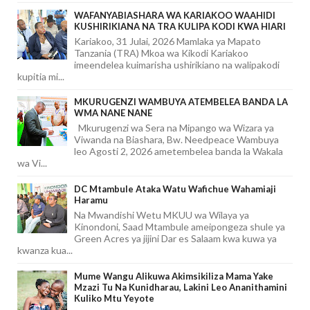
WAFANYABIASHARA WA KARIAKOO WAAHIDI
KUSHIRIKIANA NA TRA KULIPA KODI KWA HIARI
Kariakoo, 31 Julai, 2026 Mamlaka ya Mapato
Tanzania (TRA) Mkoa wa Kikodi Kariakoo
imeendelea kuimarisha ushirikiano na walipakodi
kupitia mi...
MKURUGENZI WAMBUYA ATEMBELEA BANDA LA
WMA NANE NANE
Mkurugenzi wa Sera na Mipango wa Wizara ya
Viwanda na Biashara, Bw. Needpeace Wambuya
leo Agosti 2, 2026 ametembelea banda la Wakala
wa Vi...
DC Mtambule Ataka Watu Wafichue Wahamiaji
Haramu
Na Mwandishi Wetu MKUU wa Wilaya ya
Kinondoni, Saad Mtambule ameipongeza shule ya
Green Acres ya jijini Dar es Salaam kwa kuwa ya
kwanza kua...
Mume Wangu Alikuwa Akimsikiliza Mama Yake
Mzazi Tu Na Kunidharau, Lakini Leo Ananithamini
Kuliko Mtu Yeyote