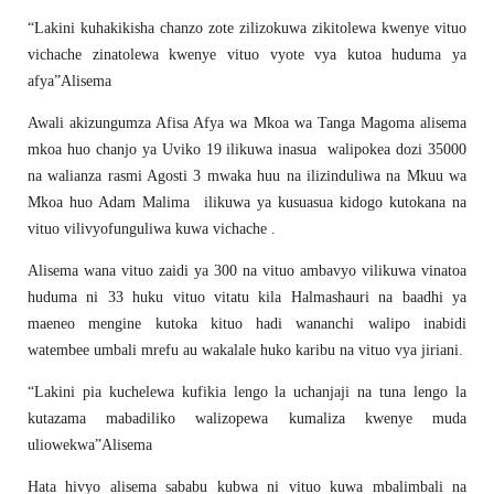
“Lakini kuhakikisha chanzo zote zilizokuwa zikitolewa kwenye vituo
vichache zinatolewa kwenye vituo vyote vya kutoa huduma ya
afya”Alisema
Awali akizungumza Afisa Afya wa Mkoa wa Tanga Magoma alisema
mkoa huo chanjo ya Uviko 19 ilikuwa inasua walipokea dozi 35000
na walianza rasmi Agosti 3 mwaka huu na ilizinduliwa na Mkuu wa
Mkoa huo Adam Malima ilikuwa ya kusuasua kidogo kutokana na
vituo vilivyofunguliwa kuwa vichache .
Alisema wana vituo zaidi ya 300 na vituo ambavyo vilikuwa vinatoa
huduma ni 33 huku vituo vitatu kila Halmashauri na baadhi ya
maeneo mengine kutoka kituo hadi wananchi walipo inabidi
watembee umbali mrefu au wakalale huko karibu na vituo vya jiriani.
“Lakini pia kuchelewa kufikia lengo la uchanjaji na tuna lengo la
kutazama mabadiliko walizopewa kumaliza kwenye muda
uliowekwa”Alisema
Hata hivyo alisema sababu kubwa ni vituo kuwa mbalimbali na