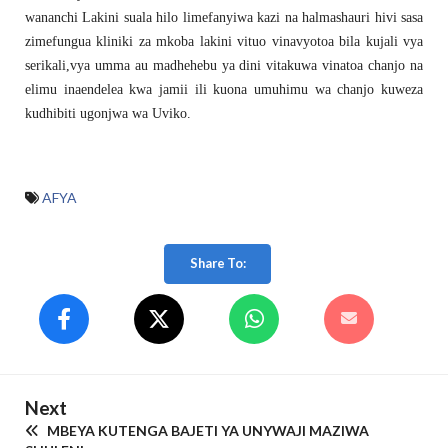
wananchi Lakini suala hilo limefanyiwa kazi na halmashauri hivi sasa
zimefungua kliniki za mkoba lakini vituo vinavyotoa bila kujali vya
serikali,vya umma au madhehebu ya dini vitakuwa vinatoa chanjo na
elimu inaendelea kwa jamii ili kuona umuhimu wa chanjo kuweza
kudhibiti ugonjwa wa Uviko.
AFYA
Share To:
Next
MBEYA KUTENGA BAJETI YA UNYWAJI MAZIWA