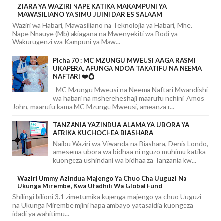
ZIARA YA WAZIRI NAPE KATIKA MAKAMPUNI YA
MAWASILIANO YA SIMU JIJINI DAR ES SALAAM
Waziri wa Habari, Mawasiliano na Teknolojia ya Habari, Mhe.
Nape Nnauye (Mb) akiagana na Mwenyekiti wa Bodi ya
Wakurugenzi wa Kampuni ya Maw...
Picha 70 : MC MZUNGU MWEUSI AAGA RASMI
UKAPERA, AFUNGA NDOA TAKATIFU NA NEEMA
NAFTARI ❤️💍
MC Mzungu Mweusi na Neema Naftari Mwandishi
wa habari na mshereheshaji maarufu nchini, Amos
John, maarufu kama MC Mzungu Mweusi, ameanza r...
TANZANIA YAZINDUA ALAMA YA UBORA YA
AFRIKA KUCHOCHEA BIASHARA
Naibu Waziri wa Viwanda na Biashara, Denis Londo,
amesema ubora wa bidhaa ni nguzo muhimu katika
kuongeza ushindani wa bidhaa za Tanzania kw...
Waziri Ummy Azindua Majengo Ya Chuo Cha Uuguzi Na
Ukunga Mirembe, Kwa Ufadhili Wa Global Fund
Shilingi bilioni 3.1 zimetumika kujenga majengo ya chuo Uuguzi
na Ukunga Mirembe mjini hapa ambayo yatasaidia kuongeza
idadi ya wahitimu...