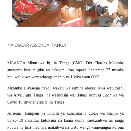
NA OSCAR ASSENGA, TANGA
MGANGA Mkuu wa Jiji la Tanga (CMO) Dkt Charles Mkombe
amesema kwa mujibu wa takwimu zao mpaka Septemba 27 mwaka
huu walikuwa wamechanga chanjo ya Uviko watu 6000.
Mkombe aliyasema hayo wakati wa semina elekezi kwa watumishi
wa Afya Jijini Tanga na waandishi wa Habari kuhusu Ugonjwa wa
Covid 19 iliyofanyika Jijini Tanga
Alisema kampeni ya Kitaifa ya kuharakisha utoaji wa chanjo ya
uviko 19 itasaidia kutokana na kama dunia imekumbwa na janga
kubwa na lina madhara makubwa na watu wengi wameungua korona