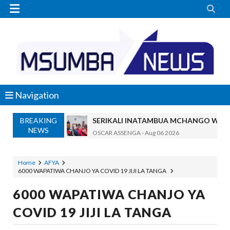


Navigation
BREAKING
SERIKALI INATAMBUA MCHANGO WA W
NEWS
OSCAR ASSENGA
-
Aug 06 2026
RAIS SAMIA, MUSEVEN WASHUHUDIA M
OSCAR ASSENGA
-
Aug 06 2026
Home
AFYA
6000 WAPATIWA CHANJO YA COVID 19 JIJI LA TANGA
BRELA YATOA ELIMU YA URASIMISHAJI BIASH
Alex Sonna
-
Aug 06 2026
6000 WAPATIWA CHANJO YA
DC Mtambule Ataka Watu Wafichue Wa
COVID 19 JIJI LA TANGA
OSCAR ASSENGA
-
Aug 06 2026
Maisha Yangu Yalikuwa Kwenye Giza Niki