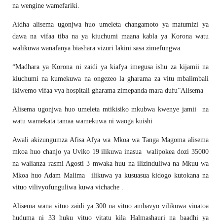
na wengine wamefariki.
Aidha alisema ugonjwa huo umeleta changamoto ya matumizi ya
dawa na vifaa tiba na ya kiuchumi maana kabla ya Korona watu
walikuwa wanafanya biashara vizuri lakini sasa zimefungwa.
“Madhara ya Korona ni zaidi ya kiafya imegusa ishu za kijamii na
kiuchumi na kumekuwa na ongezeo la gharama za vitu mbalimbali
ikiwemo vifaa vya hospitali gharama zimepanda mara dufu”Alisema
Alisema ugonjwa huo umeleta mtikisiko mkubwa kwenye jamii na
watu wamekata tamaa wamekuwa ni waoga kuishi
Awali akizungumza Afisa Afya wa Mkoa wa Tanga Magoma alisema
mkoa huo chanjo ya Uviko 19 ilikuwa inasua walipokea dozi 35000
na walianza rasmi Agosti 3 mwaka huu na ilizinduliwa na Mkuu wa
Mkoa huo Adam Malima ilikuwa ya kusuasua kidogo kutokana na
vituo vilivyofunguliwa kuwa vichache .
Alisema wana vituo zaidi ya 300 na vituo ambavyo vilikuwa vinatoa
huduma ni 33 huku vituo vitatu kila Halmashauri na baadhi ya