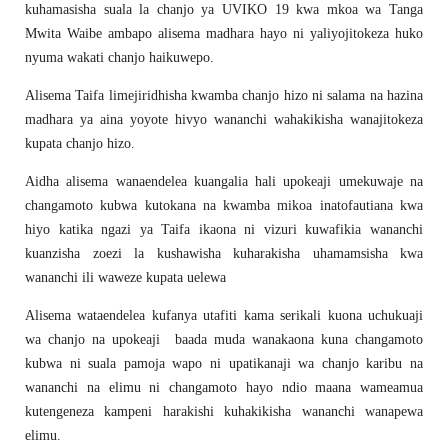
kuhamasisha suala la chanjo ya UVIKO 19 kwa mkoa wa Tanga
Mwita Waibe ambapo alisema madhara hayo ni yaliyojitokeza huko
nyuma wakati chanjo haikuwepo.
Alisema Taifa limejiridhisha kwamba chanjo hizo ni salama na hazina
madhara ya aina yoyote hivyo wananchi wahakikisha wanajitokeza
kupata chanjo hizo.
Aidha alisema wanaendelea kuangalia hali upokeaji umekuwaje na
changamoto kubwa kutokana na kwamba mikoa inatofautiana kwa
hiyo katika ngazi ya Taifa ikaona ni vizuri kuwafikia wananchi
kuanzisha zoezi la kushawisha kuharakisha uhamamsisha kwa
wananchi ili waweze kupata uelewa
Alisema wataendelea kufanya utafiti kama serikali kuona uchukuaji
wa chanjo na upokeaji baada muda wanakaona kuna changamoto
kubwa ni suala pamoja wapo ni upatikanaji wa chanjo karibu na
wananchi na elimu ni changamoto hayo ndio maana wameamua
kutengeneza kampeni harakishi kuhakikisha wananchi wanapewa
elimu.