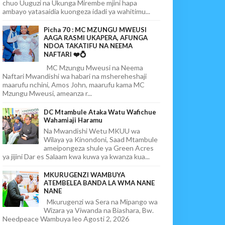
chuo Uuguzi na Ukunga Mirembe mjini hapa
ambayo yatasaidia kuongeza idadi ya wahitimu...
Picha 70 : MC MZUNGU MWEUSI
AAGA RASMI UKAPERA, AFUNGA
NDOA TAKATIFU NA NEEMA
NAFTARI ❤️💍
MC Mzungu Mweusi na Neema
Naftari Mwandishi wa habari na mshereheshaji
maarufu nchini, Amos John, maarufu kama MC
Mzungu Mweusi, ameanza r...
DC Mtambule Ataka Watu Wafichue
Wahamiaji Haramu
Na Mwandishi Wetu MKUU wa
Wilaya ya Kinondoni, Saad Mtambule
ameipongeza shule ya Green Acres
ya jijini Dar es Salaam kwa kuwa ya kwanza kua...
MKURUGENZI WAMBUYA
ATEMBELEA BANDA LA WMA NANE
NANE
Mkurugenzi wa Sera na Mipango wa
Wizara ya Viwanda na Biashara, Bw.
Needpeace Wambuya leo Agosti 2, 2026