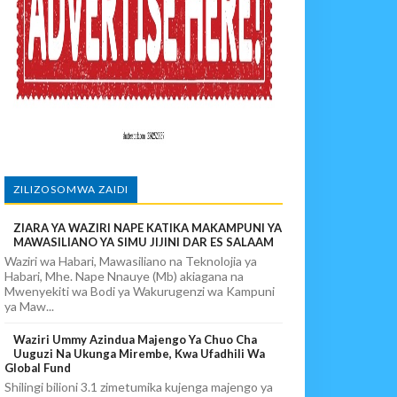
IA 88
EKEZAJI
ZILIZOSOMWA ZAIDI
ZIARA YA WAZIRI NAPE KATIKA MAKAMPUNI YA
MAWASILIANO YA SIMU JIJINI DAR ES SALAAM
Waziri wa Habari, Mawasiliano na Teknolojia ya
Habari, Mhe. Nape Nnauye (Mb) akiagana na
Mwenyekiti wa Bodi ya Wakurugenzi wa Kampuni
ya Maw...
Waziri Ummy Azindua Majengo Ya Chuo Cha
Uuguzi Na Ukunga Mirembe, Kwa Ufadhili Wa
Global Fund
Shilingi bilioni 3.1 zimetumika kujenga majengo ya