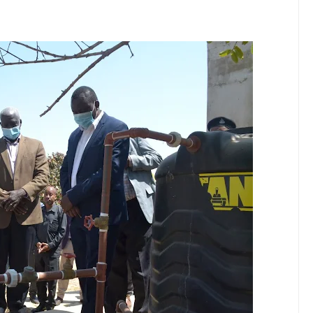
KUONGEZA MSUKUMO WA MAFUTA (PS3) MULEBA WAFIKIA ASILIM
I WA MAISHA YA KILA MTANZANIA
A WANANCHI WENGI ZAIDI KUCHOCHEA THAMANI YA MAZAO
EZO CHA FAIDA REJEA YA DHAMANA ZA SERIKALI KUBORESHA UW
6
DHAA KUWA CHACHU YA BIASHARA NA ULINZI WA MLAJI
E ZAO LA PARACHICHI