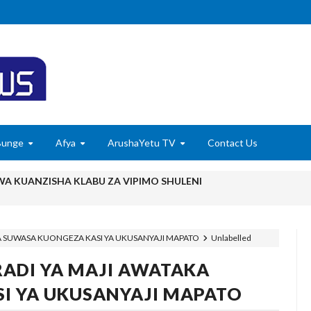
Bunge
Afya
ArushaYetu TV
Contact Us
 KUANZISHA KLABU ZA VIPIMO SHULENI
 TAMISEMI KUTEKELEZA KIKAMILIFU JUKUMU LA USIMAMIZI WA
KA SUWASA KUONGEZA KASI YA UKUSANYAJI MAPATO
Unlabelled
 MAENDELEO YA UJENZI WA PUMP STATION NAMBA 3-MRADI W
RADI YA MAJI AWATAKA
6
EZA THAMANI YA MAZAO WAZAA FURSA MPYA ZA VIWANDA
I YA UKUSANYAJI MAPATO