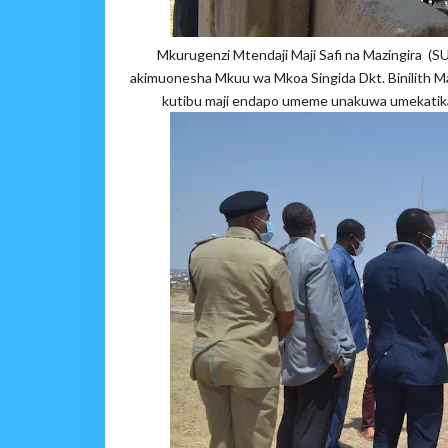
Mkurugenzi Mtendaji Maji Safi na Mazingira (
akimuonesha Mkuu wa Mkoa Singida Dkt. Binilith M
kutibu maji endapo umeme unakuwa umekatika.