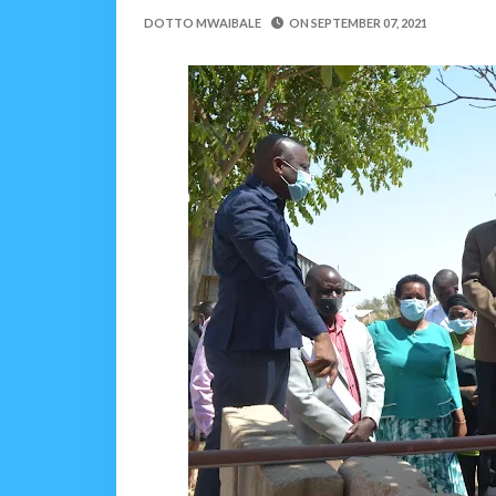
MRADI WA KITUO CHA 
DOTTO MWAIBALE
ON
SEPTEMBER 07, 2021
MSUMBA
-
Aug 07 2026
NHIF: BIMA YA AFYA NI MSING
Alex Sonna
-
Aug 07 2026
LONDO AITAKA FCC KUWAFIKI
Alex Sonna
-
Aug 07 2026
BOT YAZINDUA KIELEL
OSCAR ASSENGA
-
Aug 07 202
TBS YASISITIZA UBORA WA BI
Alex Sonna
-
Aug 07 2026
WRRB YAJA NA UBUNIFU KWENY
Alex Sonna
-
Aug 08 2026