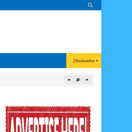

Zilizobamba
 DART
A EACOP