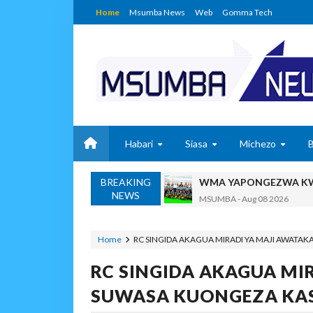
Home
Msumba News
Web
Gomma Tech
Habari
Siasa
Michezo
BREAKING
WMA YAPONGEZWA KWA
NEWS
MSUMBA
-
Aug 08 2026
PROF. SHEMDOE AHAIDI
MSUMBA
-
Aug 08 2026
Home
RC SINGIDA AKAGUA MIRADI YA MAJI AWATA
TPDC YARIDHISHWA NA
RC SINGIDA AKAGUA MI
OSCAR ASSENGA
-
Aug 07 202
MKAKATI WA SERIKALI KUONG
SUWASA KUONGEZA KAS
Alex Sonna
-
Aug 07 2026