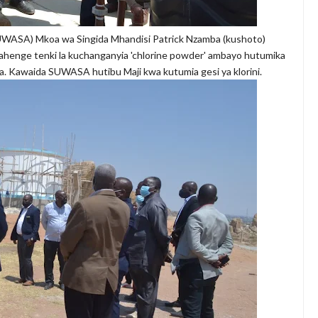
SUWASA) Mkoa wa Singida Mhandisi Patrick Nzamba (kushoto)
ahenge tenki la kuchanganyia 'chlorine powder' ambayo hutumika
 Kawaida SUWASA hutibu Maji kwa kutumia gesi ya klorini.