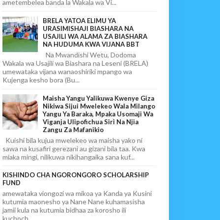
ametembelea banda la Wakala wa Vi...
BRELA YATOA ELIMU YA
URASIMISHAJI BIASHARA NA
USAJILI WA ALAMA ZA BIASHARA
NA HUDUMA KWA VIJANA BBT
Na Mwandishi Wetu, Dodoma
Wakala wa Usajili wa Biashara na Leseni (BRELA)
umewataka vijana wanaoshiriki mpango wa
Kujenga kesho bora (Bu...
Maisha Yangu Yalikuwa Kwenye Giza
Nikiwa Sijui Mwelekeo Wala Milango
Yangu Ya Baraka, Mpaka Usomaji Wa
Viganja Ulipofichua Siri Na Njia
Zangu Za Mafanikio
Kuishi bila kujua mwelekeo wa maisha yako ni
sawa na kusafiri gerezani au gizani bila taa. Kwa
miaka mingi, nilikuwa nikihangaika sana kuf...
KISHINDO CHA NGORONGORO SCHOLARSHIP
FUND
amewataka viongozi wa mikoa ya Kanda ya Kusini
kutumia maonesho ya Nane Nane kuhamasisha
jamii kula na kutumia bidhaa za korosho ili
kuchoch...