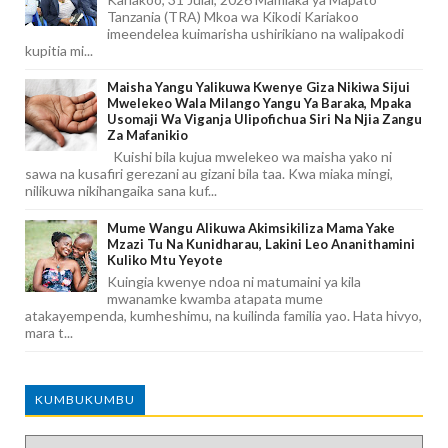
Tanzania (TRA) Mkoa wa Kikodi Kariakoo
imeendelea kuimarisha ushirikiano na walipakodi
kupitia mi...
Maisha Yangu Yalikuwa Kwenye Giza Nikiwa Sijui
Mwelekeo Wala Milango Yangu Ya Baraka, Mpaka
Usomaji Wa Viganja Ulipofichua Siri Na Njia Zangu
Za Mafanikio
Kuishi bila kujua mwelekeo wa maisha yako ni
sawa na kusafiri gerezani au gizani bila taa. Kwa miaka mingi,
nilikuwa nikihangaika sana kuf...
Mume Wangu Alikuwa Akimsikiliza Mama Yake
Mzazi Tu Na Kunidharau, Lakini Leo Ananithamini
Kuliko Mtu Yeyote
Kuingia kwenye ndoa ni matumaini ya kila
mwanamke kwamba atapata mume
atakayempenda, kumheshimu, na kuilinda familia yao. Hata hivyo,
mara t...
KUMBUKUMBU