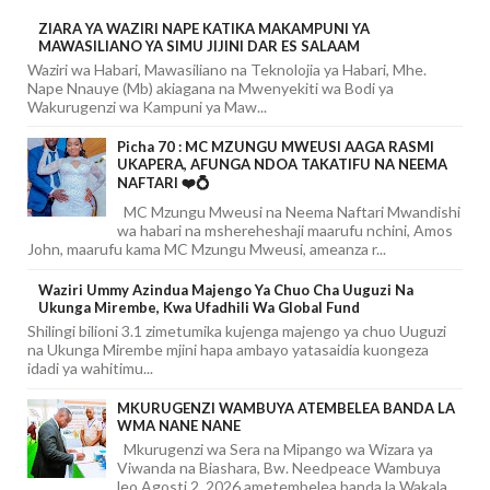
ZIARA YA WAZIRI NAPE KATIKA MAKAMPUNI YA
MAWASILIANO YA SIMU JIJINI DAR ES SALAAM
Waziri wa Habari, Mawasiliano na Teknolojia ya Habari, Mhe.
Nape Nnauye (Mb) akiagana na Mwenyekiti wa Bodi ya
Wakurugenzi wa Kampuni ya Maw...
Picha 70 : MC MZUNGU MWEUSI AAGA RASMI
UKAPERA, AFUNGA NDOA TAKATIFU NA NEEMA
NAFTARI ❤️💍
MC Mzungu Mweusi na Neema Naftari Mwandishi
wa habari na mshereheshaji maarufu nchini, Amos
John, maarufu kama MC Mzungu Mweusi, ameanza r...
Waziri Ummy Azindua Majengo Ya Chuo Cha Uuguzi Na
Ukunga Mirembe, Kwa Ufadhili Wa Global Fund
Shilingi bilioni 3.1 zimetumika kujenga majengo ya chuo Uuguzi
na Ukunga Mirembe mjini hapa ambayo yatasaidia kuongeza
idadi ya wahitimu...
MKURUGENZI WAMBUYA ATEMBELEA BANDA LA
WMA NANE NANE
Mkurugenzi wa Sera na Mipango wa Wizara ya
Viwanda na Biashara, Bw. Needpeace Wambuya
leo Agosti 2, 2026 ametembelea banda la Wakala