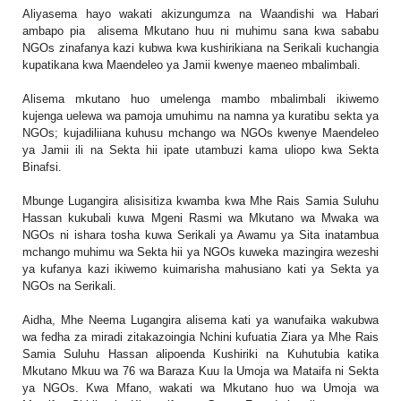
Aliyasema hayo wakati akizungumza na Waandishi wa Habari
ambapo pia alisema Mkutano huu ni muhimu sana kwa sababu
NGOs zinafanya kazi kubwa kwa kushirikiana na Serikali kuchangia
kupatikana kwa Maendeleo ya Jamii kwenye maeneo mbalimbali.
Alisema mkutano huo umelenga mambo mbalimbali ikiwemo
kujenga uelewa wa pamoja umuhimu na namna ya kuratibu sekta ya
NGOs; kujadiliiana kuhusu mchango wa NGOs kwenye Maendeleo
ya Jamii ili na Sekta hii ipate utambuzi kama uliopo kwa Sekta
Binafsi.
Mbunge Lugangira alisisitiza kwamba kwa Mhe Rais Samia Suluhu
Hassan kukubali kuwa Mgeni Rasmi wa Mkutano wa Mwaka wa
NGOs ni ishara tosha kuwa Serikali ya Awamu ya Sita inatambua
mchango muhimu wa Sekta hii ya NGOs kuweka mazingira wezeshi
ya kufanya kazi ikiwemo kuimarisha mahusiano kati ya Sekta ya
NGOs na Serikali.
Aidha, Mhe Neema Lugangira alisema kati ya wanufaika wakubwa
wa fedha za miradi zitakazoingia Nchini kufuatia Ziara ya Mhe Rais
Samia Suluhu Hassan alipoenda Kushiriki na Kuhutubia katika
Mkutano Mkuu wa 76 wa Baraza Kuu la Umoja wa Mataifa ni Sekta
ya NGOs. Kwa Mfano, wakati wa Mkutano huo wa Umoja wa