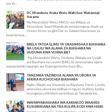
wa Vi...
DC Mtambule Ataka Watu Wafichue Wahamiaji
Haramu
Na Mwandishi Wetu MKUU wa Wilaya ya
Kinondoni, Saad Mtambule ameipongeza shule ya
Green Acres ya jijini Dar es Salaam kwa kuwa ya
kwanza kua...
BRELA YATOA ELIMU YA URASIMISHAJI BIASHARA
NA USAJILI WA ALAMA ZA BIASHARA NA
HUDUMA KWA VIJANA BBT
Na Mwandishi Wetu, Dodoma Wakala wa Usajili
wa Biashara na Leseni (BRELA) umewataka vijana
wanaoshiriki mpango wa Kujenga kesho bora (Bu...
TANZANIA YAZINDUA ALAMA YA UBORA YA
AFRIKA KUCHOCHEA BIASHARA
Naibu Waziri wa Viwanda na Biashara, Denis Londo,
amesema ubora wa bidhaa ni nguzo muhimu katika
kuongeza ushindani wa bidhaa za Tanzania kw...
WAFANYABIASHARA WA KARIAKOO WAAHIDI
KUSHIRIKIANA NA TRA KULIPA KODI KWA HIARI
Kariakoo, 31 Julai, 2026 Mamlaka ya Mapato