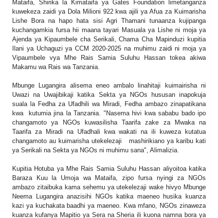
Mataifa, Shirika la Kimataifa ya Gates Foundation limetanganza
kuwekeza zaidi ya Dola Milioni 922 kwa ajili ya Afua za Kuimarisha
Lishe Bora na hapo hata sisi Agri Thamani tunaanza kujipanga
kuchangamkia fursa hii maana tayari Masuala ya Lishe ni moja ya
Ajenda ya Kipaumbele cha Serikali, Chama Cha Mapinduzi kupitia
Ilani ya Uchaguzi ya CCM 2020-2025 na muhimu zaidi ni moja ya
Vipaumbele vya Mhe Rais Samia Suluhu Hassan tokea akiwa
Makamu wa Rais wa Tanzania.
Mbunge Lugangira alisema eneo ambalo linahitaji kuimairisha ni
Uwazi na Uwajibikaji katika Sekta ya NGOs hususan inapokuja
suala la Fedha za Ufadhili wa Miradi, Fedha ambazo zinapatikana
kwa kutumia jina la Tanzania. "Nasema hivi kwa sababu bado ipo
changamoto ya NGOs kuwasilisha Taarifa zake za Mwaka na
Taarifa za Miradi na Ufadhali kwa wakati na ili kuweza kutatua
changamoto au kuimarisha utekelezaji mashirikiano ya karibu kati
ya Serikali na Sekta ya NGOs ni muhimu sana", Alimalizia.
Kupitia Hotuba ya Mhe Rais Samia Suluhu Hassan aliyoitoa katika
Baraza Kuu la Umoja wa Mataifa, zipo fursa nyingi za NGOs
ambazo zitaibuka kama sehemu ya utekelezaji wake hivyo Mbunge
Neema Lugangira anazisihi NGOs katika maeneo husika kuanza
kazi ya kuchakata baadhi ya maeneo. Kwa mfano, NGOs zinaweza
kuanza kufanya Mapitio ya Sera na Sheria ili kuona namna bora ya