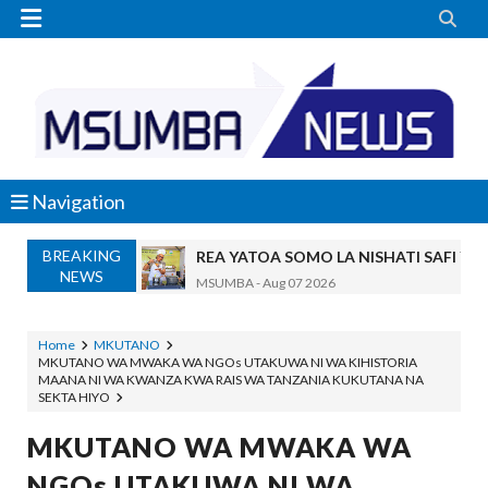


Navigation
BREAKING
REA YATOA SOMO LA NISHATI SAFI Y
NEWS
MSUMBA
-
Aug 07 2026
PINDA ARIDHISHWA NA UBUNIFU WA 
OSCAR ASSENGA
-
Aug 07 2026
Home
MKUTANO
MKUTANO WA MWAKA WA NGOs UTAKUWA NI WA KIHISTORIA
CHANDE AIPONGEZA WRRB KWA KUWAWEZES
MAANA NI WA KWANZA KWA RAIS WA TANZANIA KUKUTANA NA
Alex Sonna
-
Aug 06 2026
SEKTA HIYO
PINDA APONGEZA TVLA KWA KUJENG
MKUTANO WA MWAKA WA
OSCAR ASSENGA
-
Aug 06 2026
MFUMO WA M+2 WAIMARISHA UHAKIK
NGOs UTAKUWA NI WA