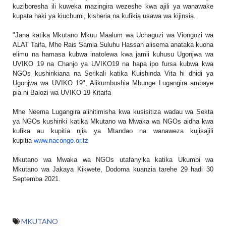
kuziboresha ili kuweka mazingira wezeshe kwa ajili ya wanawake
kupata haki ya kiuchumi, kisheria na kufikia usawa wa kijinsia.
"Jana katika Mkutano Mkuu Maalum wa Uchaguzi wa Viongozi wa
ALAT Taifa, Mhe Rais Samia Suluhu Hassan alisema anataka kuona
elimu na hamasa kubwa inatolewa kwa jamii kuhusu Ugonjwa wa
UVIKO 19 na Chanjo ya UVIKO19 na hapa ipo fursa kubwa kwa
NGOs kushirikiana na Serikali katika Kuishinda Vita hi dhidi ya
Ugonjwa wa UVIKO 19", Alikumbushia Mbunge Lugangira ambaye
pia ni Balozi wa UVIKO 19 Kitaifa
Mhe Neema Lugangira alihitimisha kwa kusisitiza wadau wa Sekta
ya NGOs kushiriki katika Mkutano wa Mwaka wa NGOs aidha kwa
kufika au kupitia njia ya Mtandao na wanaweza kujisajili
kupitia
www.nacongo.or.tz
Mkutano wa Mwaka wa NGOs utafanyika katika Ukumbi wa
Mkutano wa Jakaya Kikwete, Dodoma kuanzia tarehe 29 hadi 30
Septemba 2021.
MKUTANO