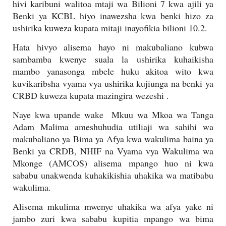
hivi karibuni walitoa mtaji wa Bilioni 7 kwa ajili ya
Benki ya KCBL hiyo inawezsha kwa benki hizo za
ushirika kuweza kupata mitaji inayofikia bilioni 10.2.
Hata hivyo alisema hayo ni makubaliano kubwa
sambamba kwenye suala la ushirika kuhaikisha
mambo yanasonga mbele huku akitoa wito kwa
kuvikaribsha vyama vya ushirika kujiunga na benki ya
CRBD kuweza kupata mazingira wezeshi .
Naye kwa upande wake
Mkuu wa Mkoa wa Tanga
Adam Malima ameshuhudia utiliaji wa sahihi wa
makubaliano ya Bima ya Afya kwa wakulima baina ya
Benki ya CRDB, NHIF na Vyama vya Wakulima wa
Mkonge (AMCOS) alisema mpango huo ni kwa
sababu unakwenda kuhakikishia uhakika wa matibabu
wakulima.
Alisema mkulima mwenye uhakika wa afya yake ni
jambo zuri kwa sababu kupitia mpango wa bima