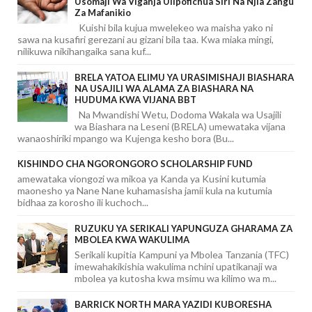
Usomaji Wa Viganja Ulipofichua Siri Na Njia Zangu
Za Mafanikio
Kuishi bila kujua mwelekeo wa maisha yako ni
sawa na kusafiri gerezani au gizani bila taa. Kwa miaka mingi,
nilikuwa nikihangaika sana kuf...
BRELA YATOA ELIMU YA URASIMISHAJI BIASHARA
NA USAJILI WA ALAMA ZA BIASHARA NA
HUDUMA KWA VIJANA BBT
Na Mwandishi Wetu, Dodoma Wakala wa Usajili
wa Biashara na Leseni (BRELA) umewataka vijana
wanaoshiriki mpango wa Kujenga kesho bora (Bu...
KISHINDO CHA NGORONGORO SCHOLARSHIP FUND
amewataka viongozi wa mikoa ya Kanda ya Kusini kutumia
maonesho ya Nane Nane kuhamasisha jamii kula na kutumia
bidhaa za korosho ili kuchoch...
RUZUKU YA SERIKALI YAPUNGUZA GHARAMA ZA
MBOLEA KWA WAKULIMA
Serikali kupitia Kampuni ya Mbolea Tanzania (TFC)
imewahakikishia wakulima nchini upatikanaji wa
mbolea ya kutosha kwa msimu wa kilimo wa m...
BARRICK NORTH MARA YAZIDI KUBORESHA