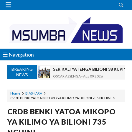


Navigation
BREAKING
SERIKALI YATENGA BILIONI 38 KUPIMA 
NEWS
OSCAR ASSENGA
-
Aug 09 2026
Maneno Yangu Yalidharauka Kila Nilipo
Zawadi
-
Aug 09 2026
Home
BIASHARA
CRDB BENKI YATOA MIKOPO YA KILIMO YA BILIONI 735 NCHINI
Nilitaka Dhulumiwa Kiwanja Changu Cha
Zawadi
-
Aug 09 2026
CRDB BENKI YATOA MIKOPO
SOKO BUBU LA MADINI LAGUNDULIWA J
YA KILIMO YA BILIONI 735
MSUMBA
-
Aug 09 2026
Nilihofia Moto Na Majanga Yaliyokuwa Y