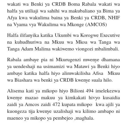
wakati wa Benki ya CRDB Boma Rabala wakati wa
halfa ya utiliaji wa sahihi wa makubaliano ya Bima ya
Afya kwa wakulima baina ya Benki ya CRDB, NHIF
na Vyama vya Wakulima wa Mkonge (AMCOS)
Halfa ilifanyika katika Ukumbi wa Korogwe Executive
na kuhudhuriwa na Mkuu wa Mkoa wa Tanga wa
Tanga Adam Malima wakiwemo viongozi mbalimbali.
Rabala ambaye pia ni Mkurugenzi mwenye dhamana
ya uendeshaji na usimamizi wa Matawi ya Benki hiyo
ambaye katika halfa hiyo alimwakilisha Afisa
Mkuu
wa Biashara wa benki ya CRDB kwenye suala hilo.
Alisema kati ya mikopo hiyo Bilioni 494 imelekezwa
kwenye mazao makuu ya kimkakati hivyo kusaidia
zaidi ya Amcos zaidi 472 kupata mikopo
kwa ajili ya
kuongeza tija kwenye uzalishaji wa kilimo ambapo ni
maeneo ya mikopo ya pembejeo ,maghala.