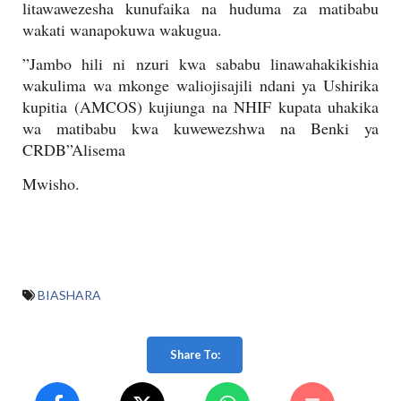
litawawezesha kunufaika na huduma za matibabu
wakati wanapokuwa wakugua.
”Jambo hili ni nzuri kwa sababu linawahakikishia
wakulima wa mkonge waliojisajili ndani ya Ushirika
kupitia (AMCOS) kujiunga na NHIF kupata uhakika
wa matibabu kwa kuwewezshwa na Benki ya
CRDB”Alisema
Mwisho.
BIASHARA
Share To: