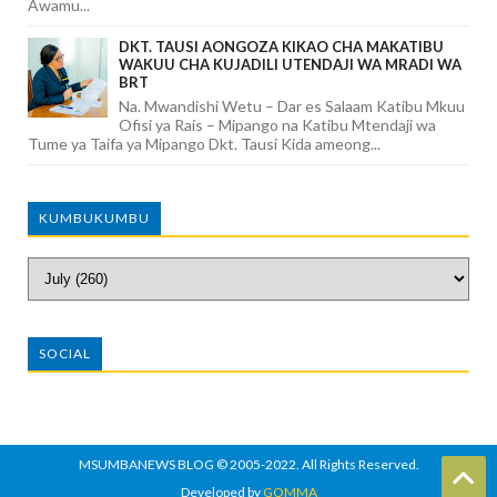
Awamu...
DKT. TAUSI AONGOZA KIKAO CHA MAKATIBU
WAKUU CHA KUJADILI UTENDAJI WA MRADI WA
BRT
Na. Mwandishi Wetu – Dar es Salaam Katibu Mkuu
Ofisi ya Rais – Mipango na Katibu Mtendaji wa
Tume ya Taifa ya Mipango Dkt. Tausi Kida ameong...
KUMBUKUMBU
SOCIAL
MSUMBANEWS BLOG
© 2005-2022. All Rights Reserved.
Developed by
GOMMA