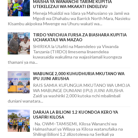
MAISHA YA WANANCHI TARIME KUPITIA
UTEKELEZAJI WA MKAKATI ENDELEVU
Meneja Msaidizi wa Idara ya Mahusiano ya Jamii wa
Mgodi wa Dhahabu wa Barrick North Mara, Nasieku
Kisambu akipokea Mwenge wa Uhuru wakati wa...
TIRDO YAFICHUA FURSA ZA BIASHARA KUPITIA
UCHAKATAJI WA MAZAO
SHIRIKA la Utafiti na Maendeleo ya Viwanda
Tanzania (TIRDO) limesema linaendelea
kuwasaidia wakulima na wajasiriamali kuongeza
thamani ya ma...
WABUNGE 2,000 KUHUDHURIA MKUTANO WA
IPU JIJINI ARUSHA
RAIS SAMIA KUFUNGUA MKUTANO WA UMOJA
WA MABUNGE DUNIANI (IPU) JIJINI ARUSHA
Zaidi ya washiriki 2,000 kutoka nchi mbalimbali
duniani wanatara...
DARAJA LA BILIONI 1.2 KUONDOA KERO YA
USAFIRI KILOSA
Na. OWM–TAMISEMI, Kilosa Wananchi wa
Halmashauri ya Wilaya ya Kilosa watanufaika na
Shilingi Bilioni 1.2 zilizotolewa na Serikali ya