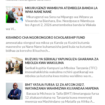
MKURUGENZI WAMBUYA ATEMBELEA BANDA LA
WMA NANE NANE
Mkurugenzi wa Sera na Mipango wa Wizara ya
Viwanda na Biashara, Bw. Needpeace Wambuya
leo Agosti 2, 2026 ametembelea banda la Wakala
wa Vi...
KISHINDO CHA NGORONGORO SCHOLARSHIP FUND
amewataka viongozi wa mikoa ya Kanda ya Kusini kutumia
maonesho ya Nane Nane kuhamasisha jamii kula na kutumia
bidhaa za korosho ili kuchoch...
RUZUKU YA SERIKALI YAPUNGUZA GHARAMA ZA
MBOLEA KWA WAKULIMA
Serikali kupitia Kampuni ya Mbolea Tanzania (TFC)
imewahakikishia wakulima nchini upatikanaji wa
mbolea ya kutosha kwa msimu wa kilimo wa m...
BMT YATAJA FURSA 12 ZA AFCON 2027,
WATANZANIA WAHIMIZWA KUJIANDAA MAPEMA
Baraza la Michezo la Taifa (BMT) limetangaza fursa
12 zitakazotokana na Tanzania kuwa mwenyeji
mwenza wa Mashindano ya Mataifa ya Afrika A...