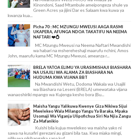
Kinondoni, Saad Mtambule ameipongeza shule ya
Green Acres ya jijini Dar es Salaam kwa kuwa ya
kwanza kua...
Picha 70 : MC MZUNGU MWEUSI AAGA RASMI
UKAPERA, AFUNGA NDOA TAKATIFU NA NEEMA
NAFTARI ❤️💍
MC Mzungu Mweusi na Neema Naftari Mwandishi
wa habari na mshereheshaji maarufu nchini, Amos
John, maarufu kama MC Mzungu Mweusi, ameanza r...
BRELA YATOA ELIMU YA URASIMISHAJI BIASHARA
NA USAJILI WA ALAMA ZA BIASHARA NA
HUDUMA KWA VIJANA BBT
Na Mwandishi Wetu, Dodoma Wakala wa Usajili
wa Biashara na Leseni (BRELA) umewataka vijana
wanaoshiriki mpango wa Kujenga kesho bora (Bu...
Maisha Yangu Yalikuwa Kwenye Giza Nikiwa Sijui
Mwelekeo Wala Milango Yangu Ya Baraka, Mpaka
Usomaji Wa Viganja Ulipofichua Siri Na Njia Zangu
Za Mafanikio
Kuishi bila kujua mwelekeo wa maisha yako ni
sawa na kusafiri gerezani au gizani bila taa. Kwa miaka mingi,
nilikuwa nikihangaika sana kuf...