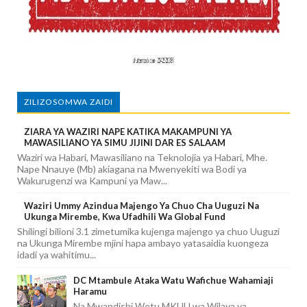
ZILIZOSOMWA ZAIDI
ZIARA YA WAZIRI NAPE KATIKA MAKAMPUNI YA
MAWASILIANO YA SIMU JIJINI DAR ES SALAAM
Waziri wa Habari, Mawasiliano na Teknolojia ya Habari, Mhe.
Nape Nnauye (Mb) akiagana na Mwenyekiti wa Bodi ya
Wakurugenzi wa Kampuni ya Maw...
Waziri Ummy Azindua Majengo Ya Chuo Cha Uuguzi Na
Ukunga Mirembe, Kwa Ufadhili Wa Global Fund
Shilingi bilioni 3.1 zimetumika kujenga majengo ya chuo Uuguzi
na Ukunga Mirembe mjini hapa ambayo yatasaidia kuongeza
idadi ya wahitimu...
DC Mtambule Ataka Watu Wafichue Wahamiaji
Haramu
Na Mwandishi Wetu MKUU wa Wilaya ya