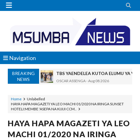


Navigation
BREAKING
TBS YAENDELEA KUTOA ELUMU YA V
NEWS
OSCAR ASSENGA
-
Aug 08 2026
RAIS SAMIA AIPONGEZA TADB, MTAJI W
OSCAR ASSENGA
-
Aug 08 2026
Home
Unlabelled
HAYA HAPA MAGAZETI YA LEO MACHI 01/2020 NA IRINGA SUNSET
Nilishikilia Cheo Kile Kile Kwa Miaka K
HOTELI:MEMBE 'ASEPA NA KIJIJI CCM..
Zawadi
-
Aug 08 2026
Niliteswa Na Ndoto Za Kutisha Usiku, M
HAYA HAPA MAGAZETI YA LEO
Zawadi
-
Aug 08 2026
MACHI 01/2020 NA IRINGA
Nilinusurika Jela Kwa Dhuluma, Mpaka Ti