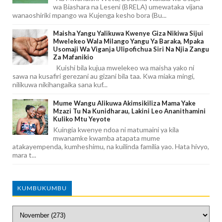
wa Biashara na Leseni (BRELA) umewataka vijana
wanaoshiriki mpango wa Kujenga kesho bora (Bu...
Maisha Yangu Yalikuwa Kwenye Giza Nikiwa Sijui
Mwelekeo Wala Milango Yangu Ya Baraka, Mpaka
Usomaji Wa Viganja Ulipofichua Siri Na Njia Zangu
Za Mafanikio
Kuishi bila kujua mwelekeo wa maisha yako ni
sawa na kusafiri gerezani au gizani bila taa. Kwa miaka mingi,
nilikuwa nikihangaika sana kuf...
Mume Wangu Alikuwa Akimsikiliza Mama Yake
Mzazi Tu Na Kunidharau, Lakini Leo Ananithamini
Kuliko Mtu Yeyote
Kuingia kwenye ndoa ni matumaini ya kila
mwanamke kwamba atapata mume
atakayempenda, kumheshimu, na kuilinda familia yao. Hata hivyo,
mara t...
KUMBUKUMBU