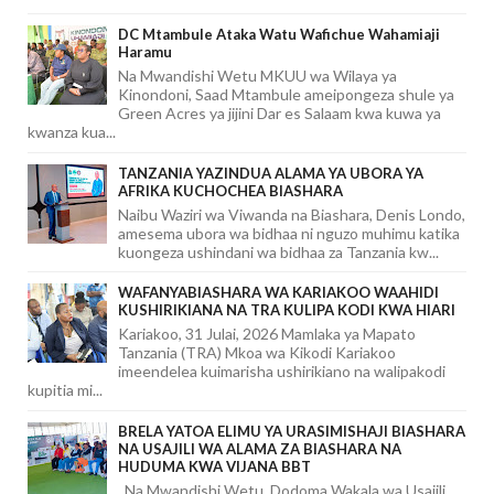
DC Mtambule Ataka Watu Wafichue Wahamiaji
Haramu
Na Mwandishi Wetu MKUU wa Wilaya ya
Kinondoni, Saad Mtambule ameipongeza shule ya
Green Acres ya jijini Dar es Salaam kwa kuwa ya
kwanza kua...
TANZANIA YAZINDUA ALAMA YA UBORA YA
AFRIKA KUCHOCHEA BIASHARA
Naibu Waziri wa Viwanda na Biashara, Denis Londo,
amesema ubora wa bidhaa ni nguzo muhimu katika
kuongeza ushindani wa bidhaa za Tanzania kw...
WAFANYABIASHARA WA KARIAKOO WAAHIDI
KUSHIRIKIANA NA TRA KULIPA KODI KWA HIARI
Kariakoo, 31 Julai, 2026 Mamlaka ya Mapato
Tanzania (TRA) Mkoa wa Kikodi Kariakoo
imeendelea kuimarisha ushirikiano na walipakodi
kupitia mi...
BRELA YATOA ELIMU YA URASIMISHAJI BIASHARA
NA USAJILI WA ALAMA ZA BIASHARA NA
HUDUMA KWA VIJANA BBT
Na Mwandishi Wetu, Dodoma Wakala wa Usajili