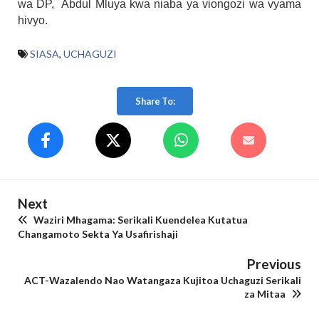
wa DP, Abdul Mluya kwa niaba ya viongozi wa vyama
hivyo.
SIASA
,
UCHAGUZI
Share To:
Next
Waziri Mhagama: Serikali Kuendelea Kutatua
Changamoto Sekta Ya Usafirishaji
Previous
ACT-Wazalendo Nao Watangaza Kujitoa Uchaguzi Serikali
za Mitaa