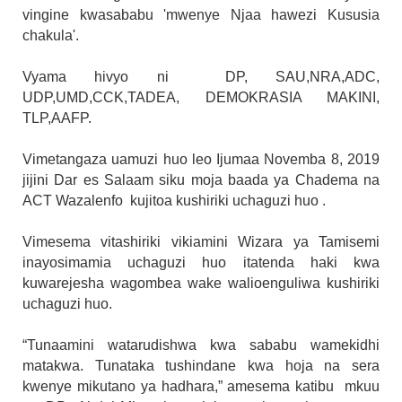
vingine kwasababu 'mwenye Njaa hawezi Kususia
chakula'.
Vyama hivyo ni DP, SAU,NRA,ADC,
UDP,UMD,CCK,TADEA, DEMOKRASIA MAKINI,
TLP,AAFP.
Vimetangaza uamuzi huo leo Ijumaa Novemba 8, 2019
jijini Dar es Salaam siku moja baada ya Chadema na
ACT Wazalenfo kujitoa kushiriki uchaguzi huo .
Vimesema vitashiriki vikiamini Wizara ya Tamisemi
inayosimamia uchaguzi huo itatenda haki kwa
kuwarejesha wagombea wake walioenguliwa kushiriki
uchaguzi huo.
“Tunaamini watarudishwa kwa sababu wamekidhi
matakwa. Tunataka tushindane kwa hoja na sera
kwenye mikutano ya hadhara,” amesema katibu mkuu