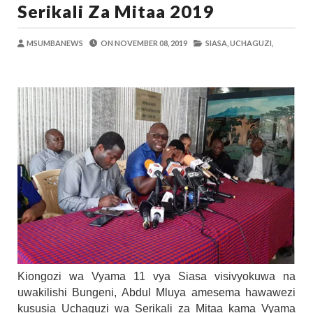
Serikali Za Mitaa 2019
Alex Sonna
-
Aug 06 2026
DC Mtambule Ataka Watu Wafichue Wa
OSCAR ASSENGA
-
Aug 06 2026
MSUMBANEWS
ON
NOVEMBER 08, 2019
SIASA,
UCHAGUZI,
Maisha Yangu Yalikuwa Kwenye Giza Niki
Zawadi
-
Aug 06 2026
MWANRI APOKELEWA MAKAO MAKUU
OSCAR ASSENGA
-
Aug 06 2026
Umaskini Na Madeni Yalitishia Kuangami
Zawadi
-
Aug 06 2026
MFUMO WA M+2 WAIMARISHA UHAKIK
OSCAR ASSENGA
-
Aug 06 2026
Kiongozi wa Vyama 11 vya Siasa visivyokuwa na
uwakilishi Bungeni, Abdul Mluya amesema hawawezi
kususia Uchaguzi wa Serikali za Mitaa kama Vyama