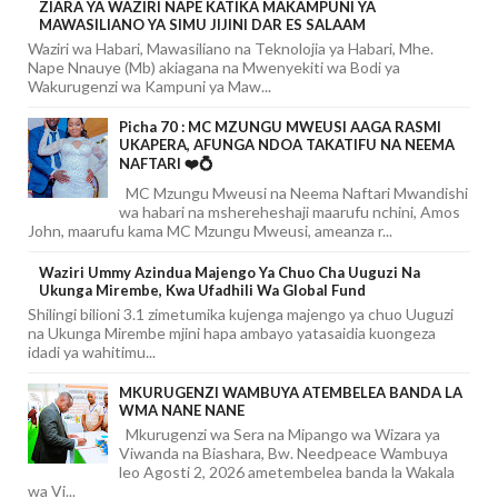
ZIARA YA WAZIRI NAPE KATIKA MAKAMPUNI YA
MAWASILIANO YA SIMU JIJINI DAR ES SALAAM
Waziri wa Habari, Mawasiliano na Teknolojia ya Habari, Mhe.
Nape Nnauye (Mb) akiagana na Mwenyekiti wa Bodi ya
Wakurugenzi wa Kampuni ya Maw...
Picha 70 : MC MZUNGU MWEUSI AAGA RASMI
UKAPERA, AFUNGA NDOA TAKATIFU NA NEEMA
NAFTARI ❤️💍
MC Mzungu Mweusi na Neema Naftari Mwandishi
wa habari na mshereheshaji maarufu nchini, Amos
John, maarufu kama MC Mzungu Mweusi, ameanza r...
Waziri Ummy Azindua Majengo Ya Chuo Cha Uuguzi Na
Ukunga Mirembe, Kwa Ufadhili Wa Global Fund
Shilingi bilioni 3.1 zimetumika kujenga majengo ya chuo Uuguzi
na Ukunga Mirembe mjini hapa ambayo yatasaidia kuongeza
idadi ya wahitimu...
MKURUGENZI WAMBUYA ATEMBELEA BANDA LA
WMA NANE NANE
Mkurugenzi wa Sera na Mipango wa Wizara ya
Viwanda na Biashara, Bw. Needpeace Wambuya
leo Agosti 2, 2026 ametembelea banda la Wakala
wa Vi...