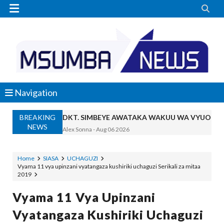


Navigation
BREAKING
DKT. SIMBEYE AWATAKA WAKUU WA VYUO KUZ
NEWS
Alex Sonna
-
Aug 06 2026
SERIKALI YASISITIZA USHINDANI WA HAKI K
Alex Sonna
-
Aug 06 2026
Home
SIASA
UCHAGUZI
Vyama 11 vya upinzani vyatangaza kushiriki uchaguzi Serikali za mitaa
SERIKALI INATAMBUA MCHANGO WA W
2019
OSCAR ASSENGA
-
Aug 06 2026
RAIS SAMIA, MUSEVEN WASHUHUDIA M
Vyama 11 Vya Upinzani
OSCAR ASSENGA
-
Aug 06 2026
Vyatangaza Kushiriki Uchaguzi
BRELA YATOA ELIMU YA URASIMISHAJI BIASH