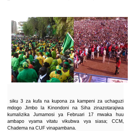
OSCAR ASSENGA
-
Aug 06 2026
BRELA YATOA ELIMU YA URASIMISHAJI BIASH
Alex Sonna
-
Aug 06 2026
DC Mtambule Ataka Watu Wafichue Wa
OSCAR ASSENGA
-
Aug 06 2026
Maisha Yangu Yalikuwa Kwenye Giza Niki
Zawadi
-
Aug 06 2026
MWANRI APOKELEWA MAKAO MAKUU
OSCAR ASSENGA
-
Aug 06 2026
PINDA APONGEZA TVLA KWA KUJENG
OSCAR ASSENGA
-
Aug 06 2026
siku 3 za kufa na kupona za kampeni za uchaguzi
mdogo Jimbo la Kinondoni na Siha zinazotarajiwa
kumalizika Jumamosi ya Februari 17 mwaka huu
ambapo vyama vitatu vikubwa vya siasa; CCM,
Chadema na CUF vinapambana.