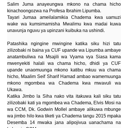
Salim Juma anayeungwa mkono na chama hicho
kinachoongozwa na Profesa Ibrahim Lipumba.
Tayari Jumaa ameilalamikia Chadema kwa uamuzi
wake wa kumsimamisha Mwalimu kwa madai kuwa
unavunja nguvu ya upinzani kuibuka na ushindi.
Patashika ngingine mwingine katika siku hizi tatu
zilizobaki ni baina ya CUF upande wa Lipumba ambaye
anatambuliwa na Msajili wa Vyama vya Siasa kama
mwenyekiti halali wa chama hicho, dhidi ya CUF
upande unaomuunga mkono katibu mkuu wa chama
hicho, Maalim Seif Sharif Hamad ambao wamemuunga
mkono mgombea wa Chadema kwa mwavuli wa
Ukawa.
Katika Jimbo la Siha nako vita itakuwa kali siku tatu
zilizobaki kati ya mgombea wa Chadema, Elvis Mosi na
wa CCM, Dk. Godwin Mollel ambaye alikuwa mbunge
wa jimbo hilo kwa tiketi ya Chadema tangu 2015 mpaka
Desemba 14 mwaka jana alipojivua uanachama na