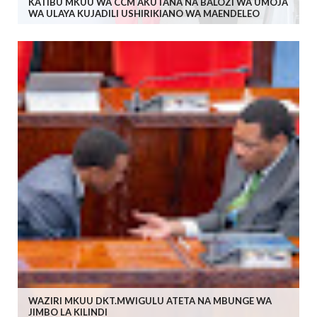
KATIBU MKUU WA CCM AKUTANA NA BALOZI WA UMOJA
WA ULAYA KUJADILI USHIRIKIANO WA MAENDELEO
WAZIRI MKUU DKT.MWIGULU ATETA NA MBUNGE WA
JIMBO LA KILINDI