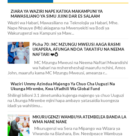
ZIARA YA WAZIRI NAPE KATIKA MAKAMPUNI YA
MAWASILIANO YA SIMU JIJINI DAR ES SALAAM
Waziri wa Habari, Mawasiliano na Teknolojia ya Habari, Mhe.
Nape Nnauye (Mb) akiagana na Mwenyekiti wa Bodi ya
Wakurugenzi wa Kampuni ya Maw...
Picha 70 : MC MZUNGU MWEUSI AAGA RASMI
UKAPERA, AFUNGA NDOA TAKATIFU NA NEEMA
NAFTARI ❤️💍
MC Mzungu Mweusi na Neema Naftari Mwandishi
wa habari na mshereheshaji maarufu nchini, Amos
John, maarufu kama MC Mzungu Mweusi, ameanza r...
Waziri Ummy Azindua Majengo Ya Chuo Cha Uuguzi Na
Ukunga Mirembe, Kwa Ufadhili Wa Global Fund
Shilingi bilioni 3.1 zimetumika kujenga majengo ya chuo Uuguzi
na Ukunga Mirembe mjini hapa ambayo yatasaidia kuongeza
idadi ya wahitimu...
MKURUGENZI WAMBUYA ATEMBELEA BANDA LA
WMA NANE NANE
Mkurugenzi wa Sera na Mipango wa Wizara ya
Viwanda na Biashara, Bw. Needpeace Wambuya