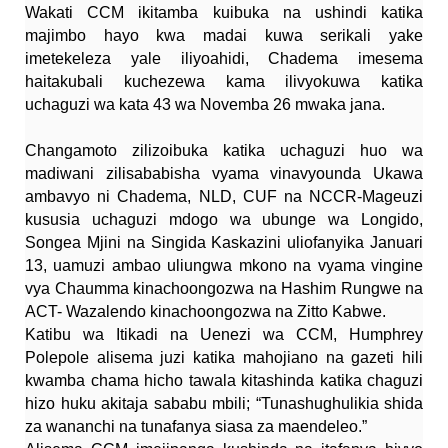
Wakati CCM ikitamba kuibuka na ushindi katika
majimbo hayo kwa madai kuwa serikali yake
imetekeleza yale iliyoahidi, Chadema imesema
haitakubali kuchezewa kama ilivyokuwa katika
uchaguzi wa kata 43 wa Novemba 26 mwaka jana.
Changamoto zilizoibuka katika uchaguzi huo wa
madiwani zilisababisha vyama vinavyounda Ukawa
ambavyo ni Chadema, NLD, CUF na NCCR-Mageuzi
kususia uchaguzi mdogo wa ubunge wa Longido,
Songea Mjini na Singida Kaskazini uliofanyika Januari
13, uamuzi ambao uliungwa mkono na vyama vingine
vya Chaumma kinachoongozwa na Hashim Rungwe na
ACT- Wazalendo kinachoongozwa na Zitto Kabwe.
Katibu wa Itikadi na Uenezi wa CCM, Humphrey
Polepole alisema juzi katika mahojiano na gazeti hili
kwamba chama hicho tawala kitashinda katika chaguzi
hizo huku akitaja sababu mbili; “Tunashughulikia shida
za wananchi na tunafanya siasa za maendeleo.”