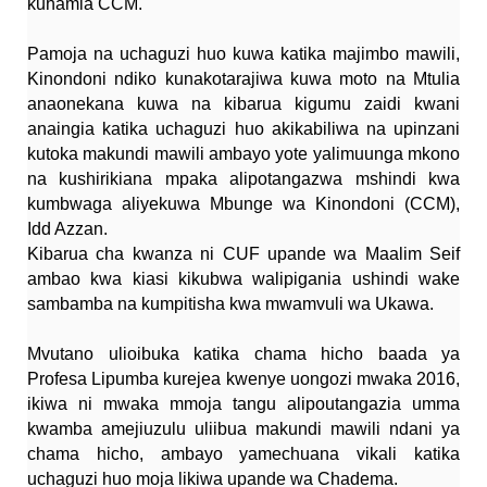
kuhamia CCM.
Pamoja na uchaguzi huo kuwa katika majimbo mawili,
Kinondoni ndiko kunakotarajiwa kuwa moto na Mtulia
anaonekana kuwa na kibarua kigumu zaidi kwani
anaingia katika uchaguzi huo akikabiliwa na upinzani
kutoka makundi mawili ambayo yote yalimuunga mkono
na kushirikiana mpaka alipotangazwa mshindi kwa
kumbwaga aliyekuwa Mbunge wa Kinondoni (CCM),
Idd Azzan.
Kibarua cha kwanza ni CUF upande wa Maalim Seif
ambao kwa kiasi kikubwa walipigania ushindi wake
sambamba na kumpitisha kwa mwamvuli wa Ukawa.
Mvutano ulioibuka katika chama hicho baada ya
Profesa Lipumba kurejea kwenye uongozi mwaka 2016,
ikiwa ni mwaka mmoja tangu alipoutangazia umma
kwamba amejiuzulu uliibua makundi mawili ndani ya
chama hicho, ambayo yamechuana vikali katika
uchaguzi huo moja likiwa upande wa Chadema.