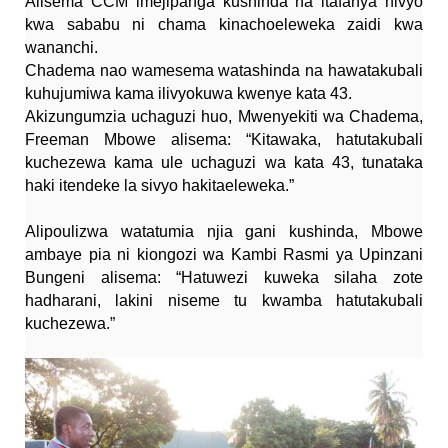
Alisema CCM imejipanga kushinda na itafanya hivyo
kwa sababu ni chama kinachoeleweka zaidi kwa
wananchi.
Chadema nao wamesema watashinda na hawatakubali
kuhujumiwa kama ilivyokuwa kwenye kata 43.
Akizungumzia uchaguzi huo, Mwenyekiti wa Chadema,
Freeman Mbowe alisema: “Kitawaka, hatutakubali
kuchezewa kama ule uchaguzi wa kata 43, tunataka
haki itendeke la sivyo hakitaeleweka.”
Alipoulizwa watatumia njia gani kushinda, Mbowe
ambaye pia ni kiongozi wa Kambi Rasmi ya Upinzani
Bungeni alisema: “Hatuwezi kuweka silaha zote
hadharani, lakini niseme tu kwamba hatutakubali
kuchezewa.”