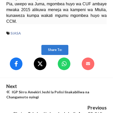
Pia, uwepo wa Juma, mgombea huyo wa CUF ambaye
mwaka 2015 alikuwa meneja wa kampeni wa Mtulia,
kunaweza kumpa wakati mgumu mgombea huyo wa
CCM.
SIASA
Share To:
Next
IGP Sirro Amekiri Jeshi la Polisi linakabiliwa na
Changamoto nyingi
Previous