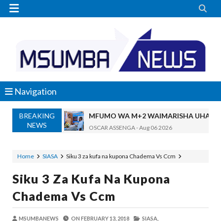


Navigation
BREAKING
MFUMO WA M+2 WAIMARISHA UHAKIK
NEWS
OSCAR ASSENGA
-
Aug 06 2026
DKT. SIMBEYE AWATAKA WAKUU WA VYUO KUZ
Alex Sonna
-
Aug 06 2026
Home
SIASA
Siku 3 za kufa na kupona Chadema Vs Ccm
SERIKALI YASISITIZA USHINDANI WA HAKI K
Siku 3 Za Kufa Na Kupona
Alex Sonna
-
Aug 06 2026
SERIKALI INATAMBUA MCHANGO WA W
Chadema Vs Ccm
OSCAR ASSENGA
-
Aug 06 2026
RAIS SAMIA, MUSEVEN WASHUHUDIA M
MSUMBANEWS
ON
FEBRUARY 13, 2018
SIASA,