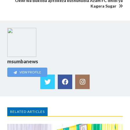
Okwi wa Bukoba ajitokeza kushuhudia Azam FC dhidi ya
Kagera Sugar
msumbanews
VIEW PROFILE
RELATED ARTICLES