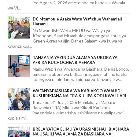
leo Agosti 2, 2026 ametembelea banda la Wakala
wa Vi...
DC Mtambule Ataka Watu Wafichue Wahamiaji
Haramu
Na Mwandishi Wetu MKUU wa Wilaya ya
Kinondoni, Saad Mtambule ameipongeza shule ya
Green Acres ya jijini Dar es Salaam kwa kuwa ya
kwanza kua...
TANZANIA YAZINDUA ALAMA YA UBORA YA
AFRIKA KUCHOCHEA BIASHARA
Naibu Waziri wa Viwanda na Biashara, Denis Londo,
amesema ubora wa bidhaa ni nguzo muhimu katika
kuongeza ushindani wa bidhaa za Tanzania kw...
WAFANYABIASHARA WA KARIAKOO WAAHIDI
KUSHIRIKIANA NA TRA KULIPA KODI KWA HIARI
Kariakoo, 31 Julai, 2026 Mamlaka ya Mapato
Tanzania (TRA) Mkoa wa Kikodi Kariakoo
imeendelea kuimarisha ushirikiano na walipakodi
kupitia mi...
BRELA YATOA ELIMU YA URASIMISHAJI BIASHARA
NA USAJILI WA ALAMA ZA BIASHARA NA