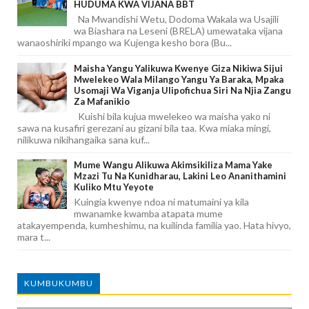
HUDUMA KWA VIJANA BBT
Na Mwandishi Wetu, Dodoma Wakala wa Usajili
wa Biashara na Leseni (BRELA) umewataka vijana
wanaoshiriki mpango wa Kujenga kesho bora (Bu...
Maisha Yangu Yalikuwa Kwenye Giza Nikiwa Sijui
Mwelekeo Wala Milango Yangu Ya Baraka, Mpaka
Usomaji Wa Viganja Ulipofichua Siri Na Njia Zangu
Za Mafanikio
Kuishi bila kujua mwelekeo wa maisha yako ni
sawa na kusafiri gerezani au gizani bila taa. Kwa miaka mingi,
nilikuwa nikihangaika sana kuf...
Mume Wangu Alikuwa Akimsikiliza Mama Yake
Mzazi Tu Na Kunidharau, Lakini Leo Ananithamini
Kuliko Mtu Yeyote
Kuingia kwenye ndoa ni matumaini ya kila
mwanamke kwamba atapata mume
atakayempenda, kumheshimu, na kuilinda familia yao. Hata hivyo,
mara t...
KUMBUKUMBU