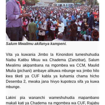
Salum Mwalimu akifanya kampeni.
Vita ya kuwania Jimbo la Kinondoni tumeshuhudia
Naibu Katibu Mkuu wa Chadema (Zanzibar), Salum
Mwalimu akipambana na mgombea wa CCM, Maulid
Mtulia (pichani) ambaye alikuwa mbunge wa jimbo hilo
kwa tiketi ya CUF kabla ya kuhamia chama hicho
Desemba 2, mwaka jana hivyo kupoteza sifa ya kuwa
mbunge.
Lakini pia wananchi wameshuhudia mapambano
makali kati ya Chadema na mgombea wa CUF, Rajabu