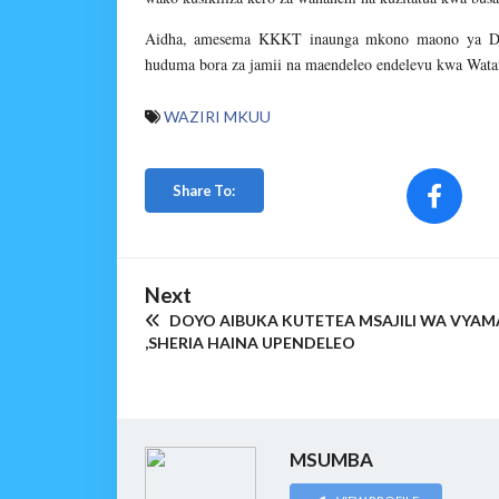
Aidha, amesema KKKT inaunga mkono maono ya Dira
huduma bora za jamii na maendeleo endelevu kwa Wata
WAZIRI MKUU
Share To:
Next
DOYO AIBUKA KUTETEA MSAJILI WA VYAM
,SHERIA HAINA UPENDELEO
MSUMBA