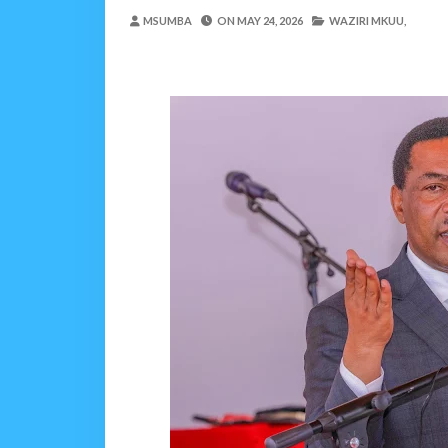
Maisha Yangu Yalikuwa K
MSUMBA
ON
MAY 24, 2026
WAZIRI MKUU,
Zawadi
-
Aug 06 2026
MWANRI APOKELEWA 
OSCAR ASSENGA
-
Aug 06 202
Umaskini Na Madeni Yali
Zawadi
-
Aug 06 2026
Nilitafuta Mtoto Kwa Za
Zawadi
-
Aug 06 2026
NAIBU WAZIRI CHAND
OSCAR ASSENGA
-
Aug 06 202
SERIKALI YASISITIZA USHIND
Alex Sonna
-
Aug 06 2026