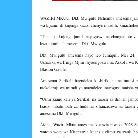
WAZIRI MKUU, Dkt. Mwigulu Nchemba amesema jamii in
wa kijamii ili kujenga kizazi chenye maadili, kinachohe
“Tunataka kujenga jamii inayoguswa na changamoto za
kwa ujumla,” amesema Dkt. Mwigulu.
Dkt. Mwigulu amesema hayo leo Jumapili, Mei 24, 2
Usharika wa Iringa Mjini iliyoongozwa na Askofu wa Kan
Blaston Gavile.
Amesema Serikali itaendelea kushirikiana na taasisi
utekelezaji wa miradi ya maendeleo inayogusa maisha y
“Ushirikiano kati ya Serikali na taasisi za dini ni j
taasisi mbalimbali za huduma zilianzishwa na taasisi 
amesema Dkt. Mwigulu.
Aidha, Waziri Mkuu amesema kuanzia mwaka 2028 Seri
watoto wote wa Kitanzania kuanzia elimu ya awali ha