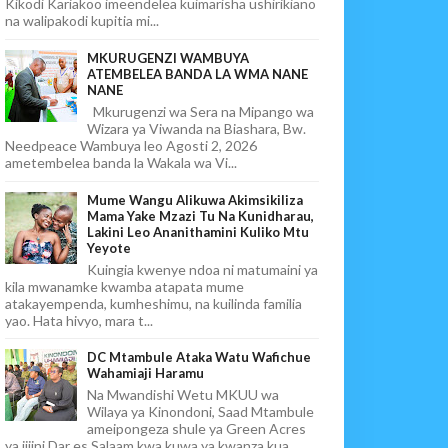
Kikodi Kariakoo imeendelea kuimarisha ushirikiano
na walipakodi kupitia mi...
MKURUGENZI WAMBUYA
ATEMBELEA BANDA LA WMA NANE
NANE
Mkurugenzi wa Sera na Mipango wa
Wizara ya Viwanda na Biashara, Bw.
Needpeace Wambuya leo Agosti 2, 2026
ametembelea banda la Wakala wa Vi...
Mume Wangu Alikuwa Akimsikiliza
Mama Yake Mzazi Tu Na Kunidharau,
Lakini Leo Ananithamini Kuliko Mtu
Yeyote
Kuingia kwenye ndoa ni matumaini ya
kila mwanamke kwamba atapata mume
atakayempenda, kumheshimu, na kuilinda familia
yao. Hata hivyo, mara t...
DC Mtambule Ataka Watu Wafichue
Wahamiaji Haramu
Na Mwandishi Wetu MKUU wa
Wilaya ya Kinondoni, Saad Mtambule
ameipongeza shule ya Green Acres
ya jijini Dar es Salaam kwa kuwa ya kwanza kua...