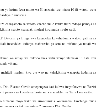
imu ya lazima kwa mtoto wa Kitanzania iwe miaka 10 ili watoto wetu
 baadaye,” amesema.
uza changamoto za watoto kuacha shule katika umri mdogo pamoja na
kikisha watoto wanabaki shuleni kwa muda mrefu zaidi.
T Dayosisi ya Iringa kwa kuendelea kuwahudumia watoto yatima na
kali inaendelea kufanya maboresho ya sera na mifumo ya utoaji wa
mfumo wa utoaji wa mikopo kwa watu wenye ulemavu ili hata mtu
unda vikundi.
mahitaji maalum kwa utu wao na kuhakikisha wanapata huduma na
, Dkt. Blaston Gavile amepongeza kazi kubwa inayofanywa na Waziri
nchi pamoja na kuendelea kusimamia maendeleo ya Taifa kwa karibu.
wako tumeona moyo wako wa kuwatumikia Watanzania. Umetenga muda
ara, uelewa na hekima kubwa,” amesema Dkt. Gavile.