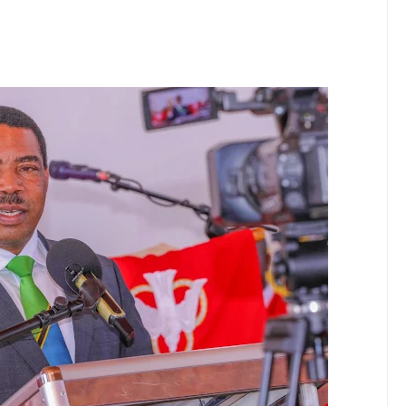
wenye Giza Nikiwa Sijui Mwelekeo Wala Milango Yangu Ya Baraka, M
MAKAO MAKUU YA CCM DODOMA
6
tishia Kuangamiza Heshima Na Maisha Ya Familia Yangu, Mpaka Nili
idi Ya Miaka Saba Bila Mafanikio, Mpaka Tiba Ya Asili Iliponiweze
E ARIDHISHWA NA HUDUMA ZA TADB KWA WAKULIMA
6
ANI WA HAKI KUCHOCHEA UKUAJI WA UCHUMI