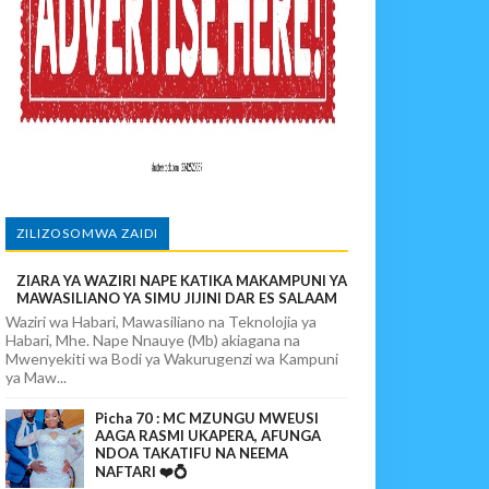
paka Usomaji Wa Viganja Ulipofichua Siri Na Njia Zangu Za Mafanik
povunja Mikosi Na Kushuhudia Tajiriba Ikirejea Nyumbani
sha Kushika Mimba Na Kufuta Machozi Yangu
ZILIZOSOMWA ZAIDI
ZIARA YA WAZIRI NAPE KATIKA MAKAMPUNI YA
MAWASILIANO YA SIMU JIJINI DAR ES SALAAM
Waziri wa Habari, Mawasiliano na Teknolojia ya
Habari, Mhe. Nape Nnauye (Mb) akiagana na
Mwenyekiti wa Bodi ya Wakurugenzi wa Kampuni
ya Maw...
Picha 70 : MC MZUNGU MWEUSI
AAGA RASMI UKAPERA, AFUNGA
NDOA TAKATIFU NA NEEMA
NAFTARI ❤️💍