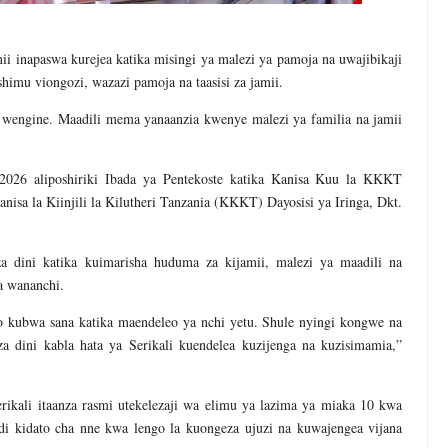
apaswa kurejea katika misingi ya malezi ya pamoja na uwajibikaji
shimu viongozi, wazazi pamoja na taasisi za jamii.
 wengine. Maadili mema yanaanzia kwenye malezi ya familia na jamii
026 aliposhiriki Ibada ya Pentekoste katika Kanisa Kuu la KKKT
isa la Kiinjili la Kilutheri Tanzania (KKKT) Dayosisi ya Iringa, Dkt.
 za dini katika kuimarisha huduma za kijamii, malezi ya maadili na
a wananchi.
ambo kubwa sana katika maendeleo ya nchi yetu. Shule nyingi kongwe na
za dini kabla hata ya Serikali kuendelea kuzijenga na kuzisimamia,”
kali itaanza rasmi utekelezaji wa elimu ya lazima ya miaka 10 kwa
di kidato cha nne kwa lengo la kuongeza ujuzi na kuwajengea vijana