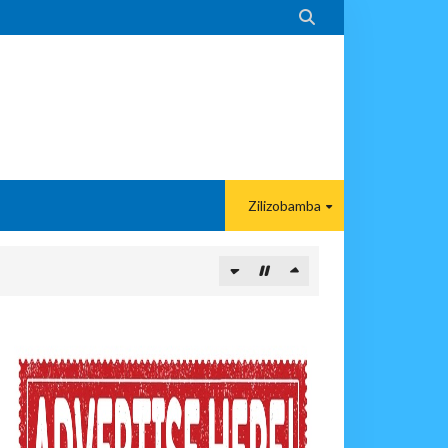

Zilizobamba
ITUO KIKUU CHA NISHATI YA MAFUTA
MA KWA VIJANA BBT