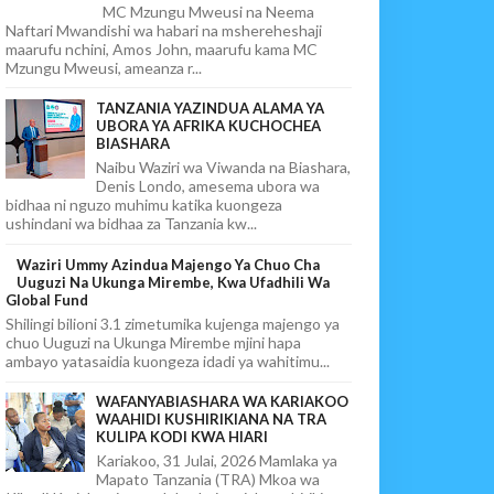
MC Mzungu Mweusi na Neema
Naftari Mwandishi wa habari na mshereheshaji
maarufu nchini, Amos John, maarufu kama MC
Mzungu Mweusi, ameanza r...
TANZANIA YAZINDUA ALAMA YA
UBORA YA AFRIKA KUCHOCHEA
BIASHARA
Naibu Waziri wa Viwanda na Biashara,
Denis Londo, amesema ubora wa
bidhaa ni nguzo muhimu katika kuongeza
ushindani wa bidhaa za Tanzania kw...
Waziri Ummy Azindua Majengo Ya Chuo Cha
Uuguzi Na Ukunga Mirembe, Kwa Ufadhili Wa
Global Fund
Shilingi bilioni 3.1 zimetumika kujenga majengo ya
chuo Uuguzi na Ukunga Mirembe mjini hapa
ambayo yatasaidia kuongeza idadi ya wahitimu...
WAFANYABIASHARA WA KARIAKOO
WAAHIDI KUSHIRIKIANA NA TRA
KULIPA KODI KWA HIARI
Kariakoo, 31 Julai, 2026 Mamlaka ya
Mapato Tanzania (TRA) Mkoa wa