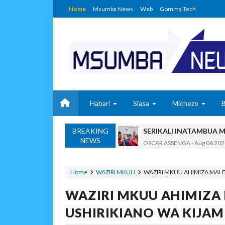
Home
Msumba News
Web
Gomma Tech
Habari
Siasa
Michezo
BREAKING
SERIKALI INATAMBUA 
NEWS
OSCAR ASSENGA
-
Aug 06 202
RAIS SAMIA, MUSEVEN
OSCAR ASSENGA
-
Aug 06 202
Home
WAZIRI MKUU
WAZIRI MKUU AHIMIZA MALEZ
BRELA YATOA ELIMU YA URASIM
WAZIRI MKUU AHIMIZA 
Alex Sonna
-
Aug 06 2026
DC Mtambule Ataka Wat
USHIRIKIANO WA KIJAM
OSCAR ASSENGA
-
Aug 06 202