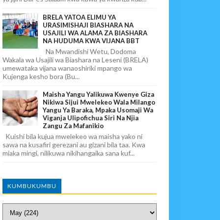
BRELA YATOA ELIMU YA
URASIMISHAJI BIASHARA NA
USAJILI WA ALAMA ZA BIASHARA
NA HUDUMA KWA VIJANA BBT
Na Mwandishi Wetu, Dodoma
Wakala wa Usajili wa Biashara na Leseni (BRELA)
umewataka vijana wanaoshiriki mpango wa
Kujenga kesho bora (Bu...
Maisha Yangu Yalikuwa Kwenye Giza
Nikiwa Sijui Mwelekeo Wala Milango
Yangu Ya Baraka, Mpaka Usomaji Wa
Viganja Ulipofichua Siri Na Njia
Zangu Za Mafanikio
Kuishi bila kujua mwelekeo wa maisha yako ni
sawa na kusafiri gerezani au gizani bila taa. Kwa
miaka mingi, nilikuwa nikihangaika sana kuf...
KUMBUKUMBU